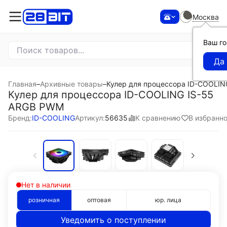
Москва
Ваш г
Главная
–
Архивные товары
–
Кулер для процессора ID-COOLI
Кулер для процессора ID-COOLING IS-55
ARGB PWM
К сравнению
В избранн
Бренд:
ID-COOLING
Артикул:
56635
Нет в наличии
розничная
оптовая
юр. лица
Уведомить о поступлении