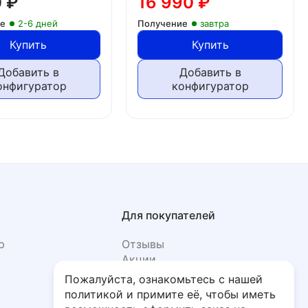
0
₽
16 990
₽
ие
2-6 дней
Получение
завтра
Купить
Купить
Добавить в
Добавить в
онфигуратор
конфигуратор
Для покупателей
р
Отзывы
Акции
Фото
Пожалуйста, ознакомьтесь с нашей
политикой и примите её, чтобы иметь