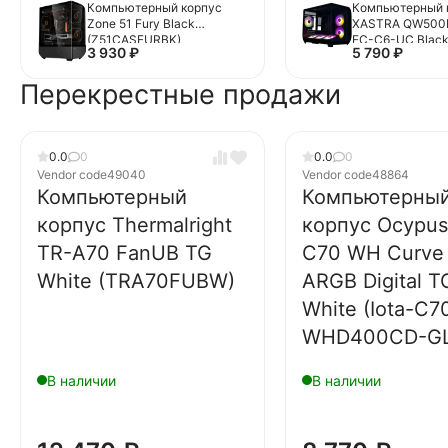
Компьютерный корпус
Компьютерный 
Zone 51 Fury Black
XASTRA QW500
(Z51CASFURBK)
FC-C6-UC Blac
3 930
₽
5 790
₽
(QW500M-1FA3
1FA24A-1FC1)
Перекрестные продажи
0.0
0
0.0
0
Vendor code
49040
Vendor code
48864
Компьютерный
Компьютерны
корпус Thermalright
корпус Ocypus 
TR-A70 FanUB TG
C70 WH Curve 
White (TRA70FUBW)
ARGB Digital T
White (Iota-C7
WHD400CD-GL
В наличии
В наличии