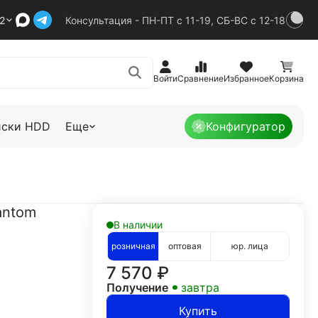
92
Консультация - ПН-ПТ с 11-19, СБ-ВС с 12-18
Войти
Сравнение
Избранное
Корзина
иски HDD
Еще
Конфигуратор
antom
В наличии
розничная
оптовая
юр. лица
7 570
₽
Получение
завтра
Купить