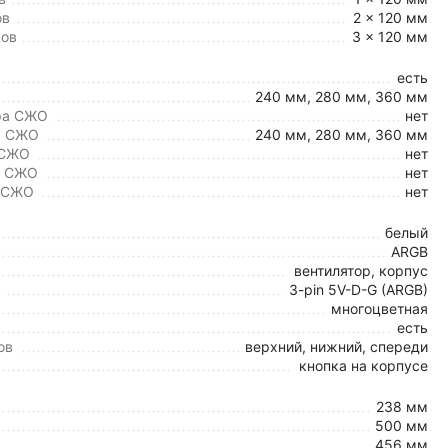
ов
2 x 120 мм
ров
3 x 120 мм
есть
240 мм, 280 мм, 360 мм
ра СЖО
нет
а СЖО
240 мм, 280 мм, 360 мм
 СЖО
нет
а СЖО
нет
а СЖО
нет
белый
ARGB
вентилятор, корпус
3-pin 5V-D-G (ARGB)
многоцветная
есть
ов
верхний, нижний, спереди
кнопка на корпусе
238 мм
500 мм
456 мм