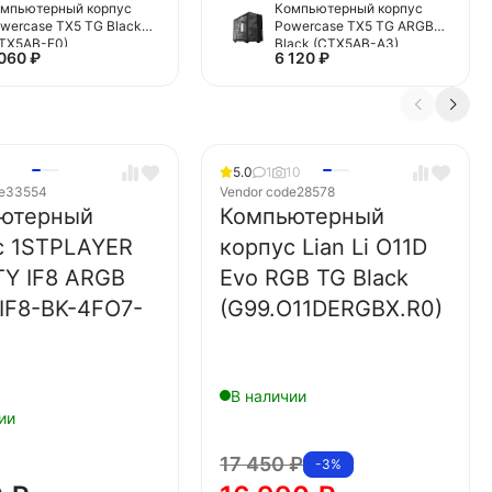
мпьютерный корпус
Компьютерный корпус
wercase TX5 TG Black
Powercase TX5 TG ARGB
TX5AB-F0)
Black (CTX5AB-A3)
 060
₽
6 120
₽
5.0
1
10
e
33554
Vendor code
28578
ютерный
Компьютерный
с 1STPLAYER
корпус Lian Li O11D
TY IF8 ARGB
Evo RGB TG Black
(IF8-BK-4FO7-
(G99.O11DERGBX.R0)
В наличии
ии
17 450
₽
-3%