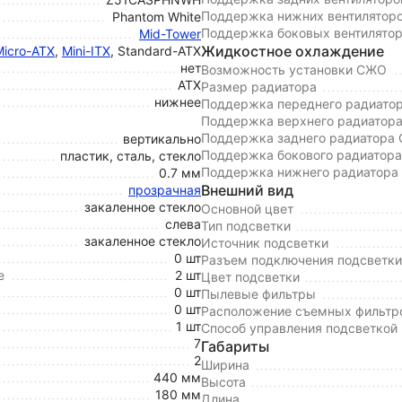
Поддержка нижних вентилятор
Phantom White
Поддержка боковых вентилято
Mid-Tower
Жидкостное охлаждение
Micro-ATX
,
Mini-ITX
, Standard-ATX
нет
Возможность установки СЖО
ATX
Размер радиатора
нижнее
Поддержка переднего радиато
Поддержка верхнего радиатор
Поддержка заднего радиатора
вертикально
Поддержка бокового радиатор
пластик, сталь, стекло
Поддержка нижнего радиатор
0.7 мм
Внешний вид
прозрачная
закаленное стекло
Основной цвет
слева
Тип подсветки
закаленное стекло
Источник подсветки
0 шт
Разъем подключения подсветки
е
2 шт
Цвет подсветки
0 шт
Пылевые фильтры
0 шт
Расположение съемных фильтр
1 шт
Способ управления подсветкой
7
Габариты
2
Ширина
440 мм
Высота
180 мм
Длина