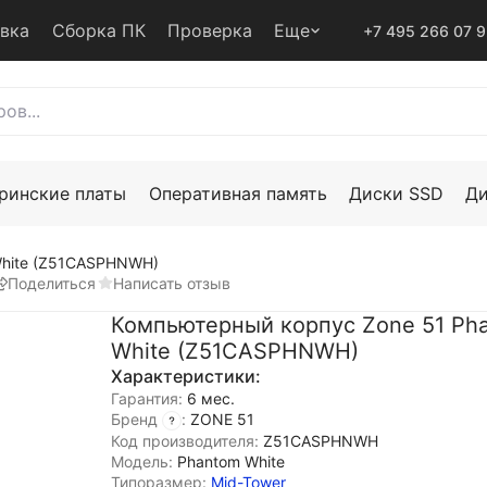
авка
Сборка ПК
Проверка
Еще
+7 495 266 07 
ринские платы
Оперативная память
Диски SSD
Д
White (Z51CASPHNWH)
Поделиться
Написать отзыв
Компьютерный корпус Zone 51 Ph
White (Z51CASPHNWH)
Характеристики:
Гарантия:
6 мес.
Бренд
:
ZONE 51
Код производителя:
Z51CASPHNWH
Модель:
Phantom White
Типоразмер:
Mid-Tower