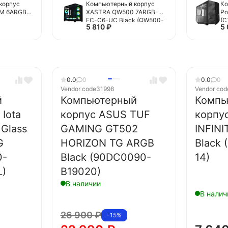
корпус
Компьютерный корпус
Ко
M 6ARGB-
XASTRA QW500 7ARGB-
Po
k
FC-C6-UC Black (QW500-
(C
5 810
₽
5
6A-
2FA36A-1FC12-C6-UC)
0.0
0
0.0
0
Vendor code
31998
Vendor cod
й
Компьютерный
Компь
Iota
корпус ASUS TUF
корпу
Glass
GAMING GT502
INFINI
G
HORIZON TG ARGB
Black 
0-
Black (90DC0090-
14)
)
B19020)
В наличии
В налич
26 900
₽
-15%