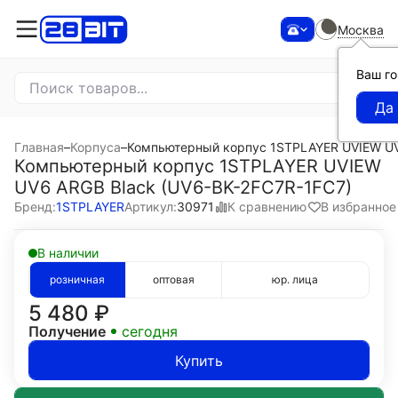
Москва
Ваш г
Главная
–
Корпуса
–
Компьютерный корпус 1STPLAYER UVIEW UV
Компьютерный корпус 1STPLAYER UVIEW
UV6 ARGB Black (UV6-BK-2FC7R-1FC7)
К сравнению
В избранное
Бренд:
1STPLAYER
Артикул:
30971
В наличии
розничная
оптовая
юр. лица
5 480
₽
Получение
сегодня
Купить