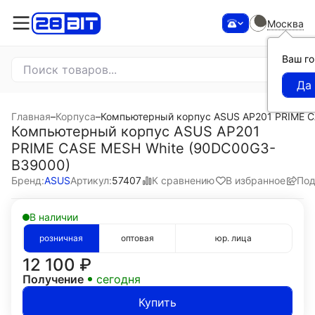
Москва
Ваш г
Главная
–
Корпуса
–
Компьютерный корпус ASUS AP201 PRIME 
Компьютерный корпус ASUS AP201
PRIME CASE MESH White (90DC00G3-
B39000)
К сравнению
В избранное
Под
Бренд:
ASUS
Артикул:
57407
В наличии
розничная
оптовая
юр. лица
12 100
₽
Получение
сегодня
Купить