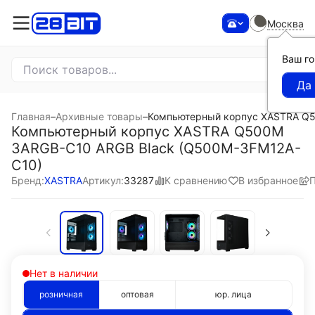
Москва
Ваш г
Главная
–
Архивные товары
–
Компьютерный корпус XASTRA Q5
Компьютерный корпус XASTRA Q500M
3ARGB-C10 ARGB Black (Q500M-3FM12A-
C10)
К сравнению
В избранное
Бренд:
XASTRA
Артикул:
33287
Нет в наличии
розничная
оптовая
юр. лица