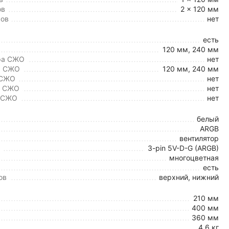
ов
2 x 120 мм
ров
нет
есть
120 мм, 240 мм
ра СЖО
нет
а СЖО
120 мм, 240 мм
 СЖО
нет
а СЖО
нет
а СЖО
нет
белый
ARGB
вентилятор
3-pin 5V-D-G (ARGB)
многоцветная
есть
ов
верхний, нижний
210 мм
400 мм
360 мм
4.6 кг