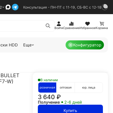
92
Консультация - ПН-ПТ с 11-19, СБ-ВС с 12-18
Войти
Сравнение
Избранное
Корзина
иски HDD
Еще
Конфигуратор
 BULLET
В наличии
F7-W)
розничная
оптовая
юр. лица
3 640
₽
Получение
2-6 дней
Купить