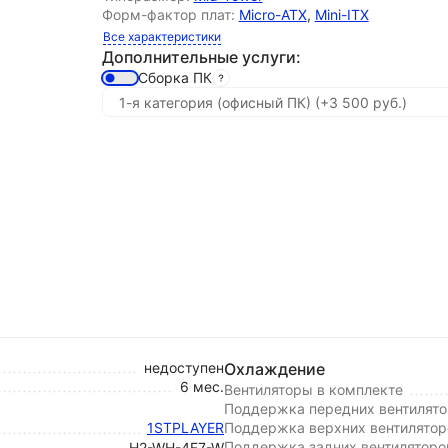
Форм-фактор плат:
Micro-ATX
,
Mini-ITX
Все характеристики
Дополнительные услуги:
Сборка ПК
недоступен
Охлаждение
6 мес.
Вентиляторы в комплекте
Поддержка передних вентилято
1STPLAYER
Поддержка верхних вентилятор
Поддержка задних вентиляторо
H2-WH-4F7-W