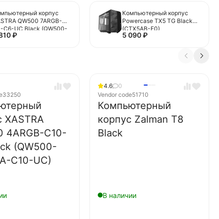
мпьютерный корпус
Компьютерный корпус
ASTRA QW500 7ARGB-
Powercase TX5 TG Black
-C6-UC Black (QW500-
(CTX5AB-F0)
 810
₽
5 090
₽
A36A-1FC12-C6-UC)
4.6
0
e
33250
Vendor code
51710
ютерный
Компьютерный
с XASTRA
корпус Zalman T8
 4ARGB-C10-
Black
ack (QW500-
A-C10-UC)
ии
В наличии