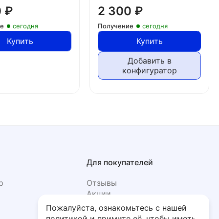
0
₽
2 300
₽
ие
сегодня
Получение
сегодня
Купить
Купить
Добавить в
конфигуратор
Для покупателей
р
Отзывы
Акции
Фото
Пожалуйста, ознакомьтесь с нашей
политикой и примите её, чтобы иметь