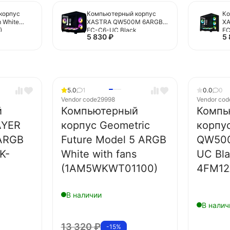
корпус
Компьютерный корпус
Ко
 White
XASTRA QW500M 6ARGB-
X
)
FC-C6-UC Black
FC
5 830
₽
5
(QW500M-1FA36A-
2F
1FA24A-1FC1)
5.0
1
0.0
0
Vendor code
29998
Vendor cod
й
Компьютерный
Компь
AYER
корпус Geometric
корпу
 ARGB
Future Model 5 ARGB
QW500
K-
White with fans
UC Bl
(1AM5WKWT01100)
4FM12
В наличии
В налич
13 320
₽
-15%