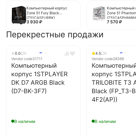
Компьютерный корпус
Компьютерный 
Zone 51 Fury Black
Zone 51 Phantom
(Z51CASFURBK)
(Z51CASPHNWH
3 930
₽
7 570
₽
Перекрестные продажи
0.0
0
4.5
0
Vendor code
31711
Vendor code
28369
Компьютерный
Компьютерны
корпус 1STPLAYER
корпус 1STPL
DK D7 ARGB Black
TRILOBITE T3
(D7-BK-3F7)
Black (FP_T3-B
4F2(AP))
В наличии
В наличии