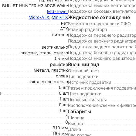
Поддержка нижних вентилятор
BULLET HUNTER H2 ARGB White
Поддержка боковых вентилято
Mid-Tower
Жидкостное охлаждение
Micro-ATX
,
Mini-ITX
нет
Возможность установки СЖО
ATX
Размер радиатора
нижнее
Поддержка переднего радиато
Поддержка верхнего радиатор
Поддержка заднего радиатора
вертикально
Поддержка бокового радиатор
пластик, сталь, стекло
Поддержка нижнего радиатор
0.5 мм
Внешний вид
решётка
металл, пластик
Основной цвет
слева
Тип подсветки
закаленное стекло
Источник подсветки
0 шт
Разъем подключения подсветки
е
0 шт
Цвет подсветки
1 шт
Пылевые фильтры
0 шт
Расположение съемных фильтр
1 шт
Габариты
4
Ширина
0
Высота
310 мм
Длина
165 мм
Вес корпус