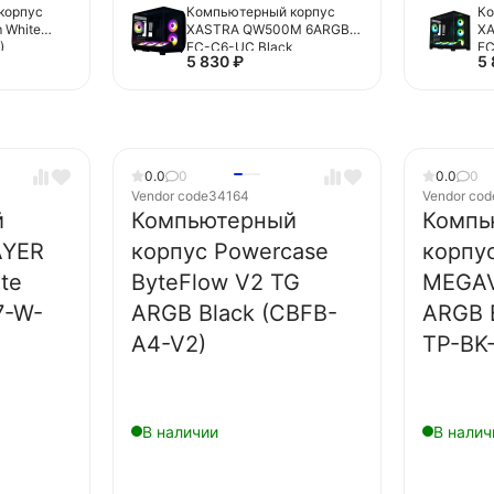
корпус
Компьютерный корпус
Ко
 White
XASTRA QW500M 6ARGB-
X
)
FC-C6-UC Black
FC
5 830
₽
5
(QW500M-1FA36A-
2F
1FA24A-1FC1)
0.0
0
0.0
0
Vendor code
34164
Vendor cod
й
Компьютерный
Компь
AYER
корпус Powercase
корпу
te
ByteFlow V2 TG
MEGAV
7-W-
ARGB Black (CBFB-
ARGB 
A4-V2)
TP-BK
В наличии
В налич