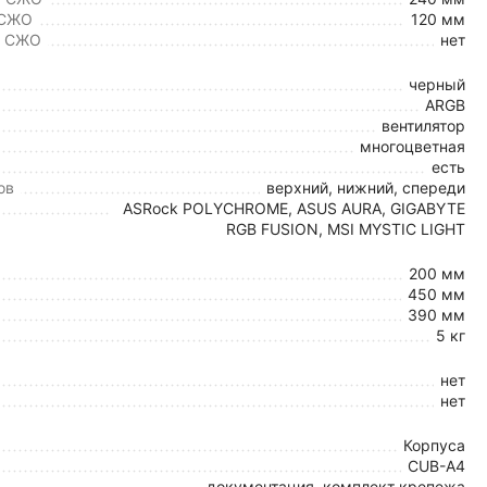
 СЖО
120 мм
а СЖО
нет
черный
ARGB
вентилятор
многоцветная
есть
ов
верхний, нижний, спереди
ASRock POLYCHROME, ASUS AURA, GIGABYTE
RGB FUSION, MSI MYSTIC LIGHT
200 мм
450 мм
390 мм
5 кг
нет
нет
Корпуса
CUB-A4
документация, комплект крепежа