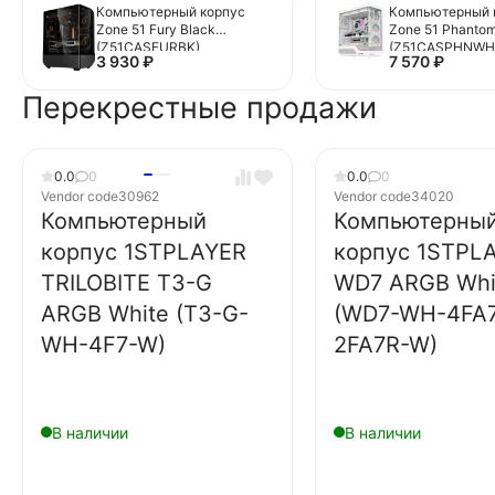
Компьютерный корпус
Компьютерный 
Zone 51 Fury Black
Zone 51 Phantom
(Z51CASFURBK)
(Z51CASPHNWH
3 930
₽
7 570
₽
Перекрестные продажи
0.0
0
0.0
0
Vendor code
30962
Vendor code
34020
Компьютерный
Компьютерны
корпус 1STPLAYER
корпус 1STPL
TRILOBITE T3-G
WD7 ARGB Whi
ARGB White (T3-G-
(WD7-WH-4FA
WH-4F7-W)
2FA7R-W)
В наличии
В наличии