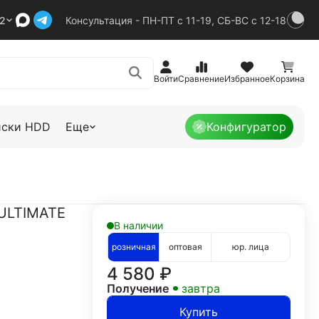
92
Консультация - ПН-ПТ с 11-19, СБ-ВС с 12-18
Войти
Сравнение
Избранное
Корзина
иски HDD
Еще
Конфигуратор
ULTIMATE
В наличии
розничная
оптовая
юр. лица
4 580
₽
Получение
завтра
Купить