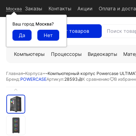
Заказы
Контакты
Акции
Оплата и дост
Москва
Ваш город
Москва
?
Каталог товаров
Компьютеры
Процессоры
Видеокарты
Мате
Главная
–
Корпуса
–
Компьютерный корпус Powercase ULTIMAT
К сравнению
В избранн
Бренд:
POWERCASE
Артикул:
28593