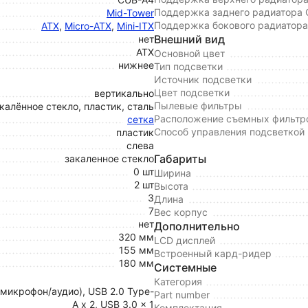
Поддержка заднего радиатора
Mid-Tower
Поддержка бокового радиатор
ATX
,
Micro-ATX
,
Mini-ITX
Внешний вид
нет
ATX
Основной цвет
нижнее
Тип подсветки
Источник подсветки
Цвет подсветки
вертикально
Пылевые фильтры
калённое стекло, пластик, сталь
Расположение съемных фильтр
сетка
Способ управления подсветкой
пластик
слева
Габариты
закаленное стекло
0 шт
Ширина
2 шт
Высота
3
Длина
7
Вес корпус
нет
Дополнительно
320 мм
LCD дисплей
155 мм
Встроенный кард-ридер
180 мм
Системные
Категория
(микрофон/аудио), USB 2.0 Type-
Part number
A x 2, USB 3.0 x 1
Комплектация