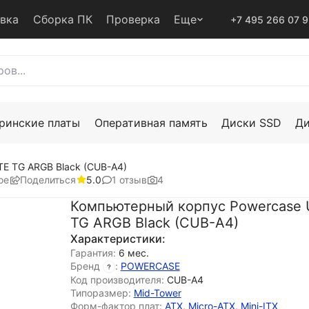
авка
Сборка ПК
Проверка
Еще
+7 495 266 07 
ринские платы
Оперативная память
Диски SSD
Д
E TG ARGB Black (CUB-A4)
ое
Поделиться
1 отзыв
5.0
4
Компьютерный корпус Powercase 
TG ARGB Black (CUB-A4)
Характеристики:
Гарантия:
6 мес.
Бренд
:
POWERCASE
Код производителя:
CUB-A4
Типоразмер:
Mid-Tower
Форм-фактор плат:
ATX
,
Micro-ATX
,
Mini-ITX