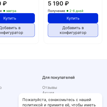
0
₽
5 190
₽
ие
завтра
Получение
2-6 дней
Купить
Купить
Добавить в
Добавить в
онфигуратор
конфигуратор
Для покупателей
р
Отзывы
Акции
Фото
Пожалуйста, ознакомьтесь с нашей
политикой и примите её, чтобы иметь