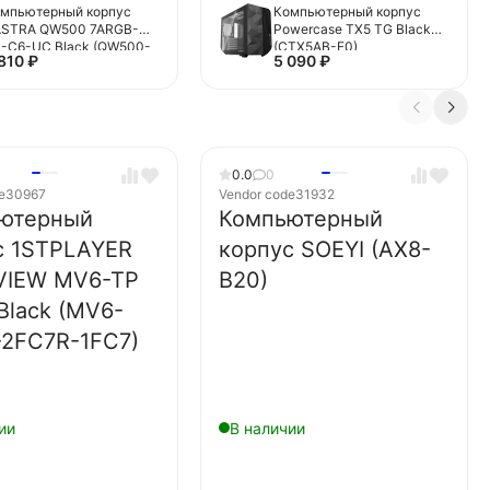
мпьютерный корпус
Компьютерный корпус
ASTRA QW500 7ARGB-
Powercase TX5 TG Black
-C6-UC Black (QW500-
(CTX5AB-F0)
 810
₽
5 090
₽
A36A-1FC12-C6-UC)
0.0
0
e
30967
Vendor code
31932
ютерный
Компьютерный
с 1STPLAYER
корпус SOEYI (AX8-
IEW MV6-TP
B20)
Black (MV6-
-2FC7R-1FC7)
ии
В наличии