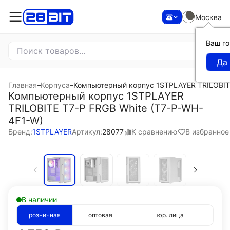
Москва
Ваш г
Главная
–
Корпуса
–
Компьютерный корпус 1STPLAYER TRILOBITE
Компьютерный корпус 1STPLAYER
TRILOBITE T7-P FRGB White (T7-P-WH-
4F1-W)
К сравнению
В избранное
Бренд:
1STPLAYER
Артикул:
28077
В наличии
розничная
оптовая
юр. лица