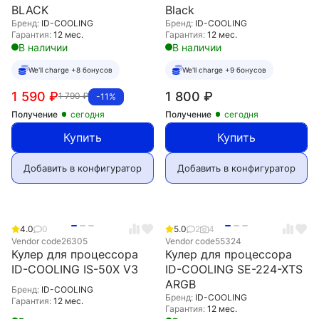
BLACK
Black
Бренд:
ID-COOLING
Бренд:
ID-COOLING
Гарантия:
12 мес.
Гарантия:
12 мес.
В наличии
В наличии
We'll charge +8 бонусов
We'll charge +9 бонусов
1 590
₽
1 800
₽
1 790
₽
-11%
Получение
сегодня
Получение
сегодня
Купить
Купить
Добавить в конфигуратор
Добавить в конфигуратор
4.0
0
5.0
2
4
Vendor code
26305
Vendor code
55324
Кулер для процессора
Кулер для процессора
ID-COOLING IS-50X V3
ID-COOLING SE-224-XTS
ARGB
Бренд:
ID-COOLING
Бренд:
ID-COOLING
Гарантия:
12 мес.
Гарантия:
12 мес.