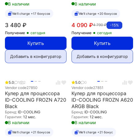
В наличии
В наличии
We'll charge +17 бонусов
We'll charge +20 бонусов
3 480
₽
4 090
₽
4 790
₽
-15%
Получение
сегодня
Получение
сегодня
Купить
Купить
Добавить в конфигуратор
Добавить в конфигуратор
5.0
1
2
5.0
0
Vendor code
27850
Vendor code
27851
Кулер для процессора
Кулер для процессора
ID-COOLING FROZN A720
ID-COOLING FROZN A620
Black
ARGB Black
Бренд:
ID-COOLING
Бренд:
ID-COOLING
Гарантия:
12 мес.
Гарантия:
12 мес.
В наличии
В наличии
We'll charge +21 бонусов
We'll charge +21 бонус