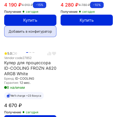
4 190
₽
4 280
₽
4 910
₽
4 780
₽
-15%
-10%
Получение
сегодня
Получение
сегодня
Купить
Купить
Добавить в конфигуратор
5.0
0
Vendor code
27852
Кулер для процессора
ID-COOLING FROZN A620
ARGB White
Бренд:
ID-COOLING
Гарантия:
12 мес.
В наличии
We'll charge +23 бонуса
4 670
₽
Получение
сегодня