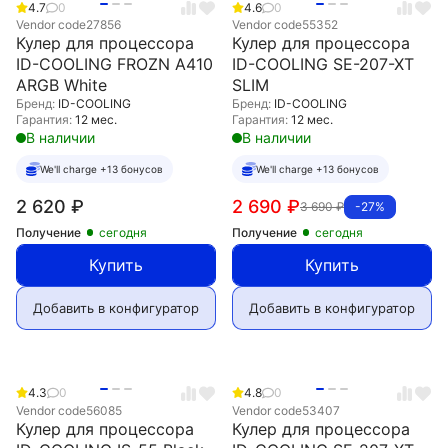
4.7
0
4.6
0
Vendor code
27856
Vendor code
55352
Кулер для процессора
Кулер для процессора
ID-COOLING FROZN A410
ID-COOLING SE-207-XT
ARGB White
SLIM
Бренд:
ID-COOLING
Бренд:
ID-COOLING
Гарантия:
12 мес.
Гарантия:
12 мес.
В наличии
В наличии
We'll charge +13 бонусов
We'll charge +13 бонусов
2 620
₽
2 690
₽
3 690
₽
-27%
Получение
сегодня
Получение
сегодня
Купить
Купить
Добавить в конфигуратор
Добавить в конфигуратор
4.3
0
4.8
0
Vendor code
56085
Vendor code
53407
Кулер для процессора
Кулер для процессора