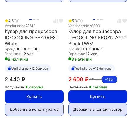
4.5
0
5.0
0
Vendor code
28612
Vendor code
28309
Кулер для процессора
Кулер для процессора
ID-COOLING SE-206-XT
ID-COOLING FROZN A610
White
Black PWM
Бренд:
ID-COOLING
Бренд:
ID-COOLING
Гарантия:
12 мес.
Гарантия:
12 мес.
В наличии
В наличии
We'll charge +12 бонусов
We'll charge +13 бонусов
2 440
₽
2 600
₽
3 050
₽
-15%
Получение
сегодня
Получение
сегодня
Купить
Купить
Добавить в конфигуратор
Добавить в конфигуратор