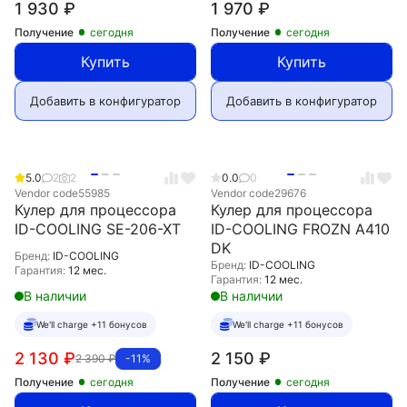
1 930
₽
1 970
₽
Получение
сегодня
Получение
сегодня
Купить
Купить
Добавить в конфигуратор
Добавить в конфигуратор
5.0
2
2
0.0
0
Vendor code
55985
Vendor code
29676
Кулер для процессора
Кулер для процессора
ID-COOLING SE-206-XT
ID-COOLING FROZN A410
DK
Бренд:
ID-COOLING
Бренд:
ID-COOLING
Гарантия:
12 мес.
Гарантия:
12 мес.
В наличии
В наличии
We'll charge +11 бонусов
We'll charge +11 бонусов
2 130
₽
2 150
₽
2 390
₽
-11%
Получение
сегодня
Получение
сегодня