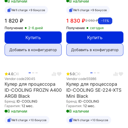
В наличии
В наличии
We'll charge +9 бонусов
We'll charge +9 бонусов
1 820
₽
1 830
₽
2 050
₽
-11%
Получение
2-6 дней
Получение
сегодня
Купить
Купить
Добавить в конфигуратор
Добавить в конфигуратор
4.0
0
5.0
0
Vendor code
29045
Vendor code
55986
Кулер для процессора
Кулер для процессора
ID-COOLING FROZN A400
ID-COOLING SE-224-XTS
ARGB Black
Mini Black
Бренд:
ID-COOLING
Бренд:
ID-COOLING
Гарантия:
12 мес.
Гарантия:
12 мес.
В наличии
В наличии
We'll charge +10 бонусов
We'll charge +10 бонусов