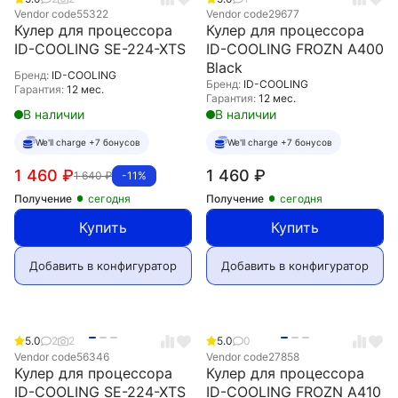
Vendor code
55322
Vendor code
29677
Кулер для процессора
Кулер для процессора
ID-COOLING SE-224-XTS
ID-COOLING FROZN A400
Black
Бренд:
ID-COOLING
Бренд:
ID-COOLING
Гарантия:
12 мес.
Гарантия:
12 мес.
В наличии
В наличии
We'll charge +7 бонусов
We'll charge +7 бонусов
1 460
₽
1 460
₽
1 640
₽
-11%
Получение
сегодня
Получение
сегодня
Купить
Купить
Добавить в конфигуратор
Добавить в конфигуратор
5.0
2
2
5.0
0
Vendor code
56346
Vendor code
27858
Кулер для процессора
Кулер для процессора
ID-COOLING SE-224-XTS
ID-COOLING FROZN A410