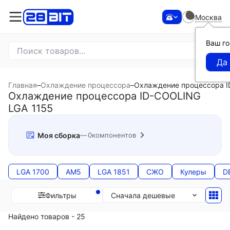
Москва
Ваш г
Главная
–
Охлаждение процессора
–
Охлаждение процессора I
Охлаждение процессора ID-COOLING
LGA 1155
Моя сборка
0
компонентов
LGA 1700
AM5
LGA 1851
СЖО
Кулеры
D
Сначала дешевые
Фильтры
Найдено товаров - 25