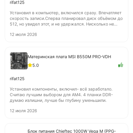
rifat125
Установил в компьютер, включился сразу. Впечатляет
скорость записи.Сперва планировал диск объёмом до
512, но увидел этот, и не удержался. Нисколько не
жалею о покупке. Цена удовлетворяет. Не понял
12 июля 2026
только, бумажную наклейку нужно удалять для
установки под радиатор? Я удалять не стал.
Материнская плата MSI B550M PRO-VDH
5.0
rifat125
Установил компоненты, включил- всё заработало.
Считаю лучшим выбором для AM4. 4 планки DDR-
думаю излишни, лучше бы глубину уменьшили.
12 июля 2026
Блок питания Chieftec 1000W Vega M (PPG-