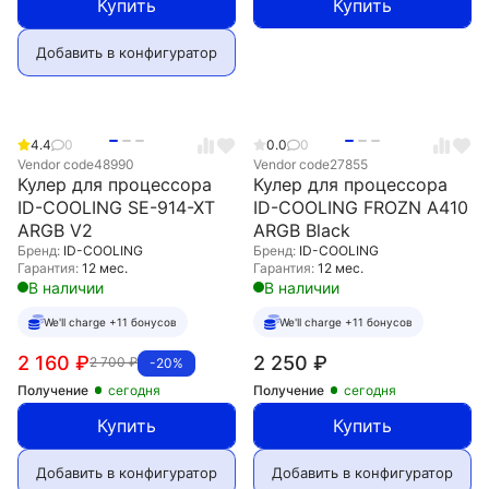
Купить
Купить
Добавить в конфигуратор
4.4
0
0.0
0
Vendor code
48990
Vendor code
27855
Кулер для процессора
Кулер для процессора
ID-COOLING SE-914-XT
ID-COOLING FROZN A410
ARGB V2
ARGB Black
Бренд:
ID-COOLING
Бренд:
ID-COOLING
Гарантия:
12 мес.
Гарантия:
12 мес.
В наличии
В наличии
We'll charge +11 бонусов
We'll charge +11 бонусов
2 160
₽
2 250
₽
2 700
₽
-20%
Получение
сегодня
Получение
сегодня
Купить
Купить
Добавить в конфигуратор
Добавить в конфигуратор