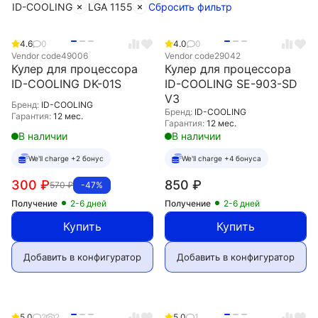
ID-COOLING
LGA 1155
Сбросить фильтр
4.6
0
4.0
0
Vendor code
49006
Vendor code
29042
Кулер для процессора
Кулер для процессора
ID-COOLING DK-01S
ID-COOLING SE-903-SD
V3
Бренд:
ID-COOLING
Бренд:
ID-COOLING
Гарантия:
12 мес.
Гарантия:
12 мес.
В наличии
В наличии
We'll charge +2 бонус
We'll charge +4 бонуса
300
₽
850
₽
570
₽
-47%
Получение
2-6 дней
Получение
2-6 дней
Купить
Купить
Добавить в конфигуратор
Добавить в конфигуратор
5.0
2
2
5.0
1