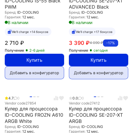
ID-COOLING IS-55 Black
ID-COOLING SE-207-XT
PWM
ADVANCED Black
Бренд:
ID-COOLING
Бренд:
ID-COOLING
Гарантия:
12 мес.
Гарантия:
12 мес.
В наличии
В наличии
We'll charge +14 бонусов
We'll charge +17 бонусов
2 710
₽
3 390
₽
4 090
₽
-17%
Получение
2-6 дней
Получение
сегодня
Купить
Купить
Добавить в конфигуратор
Добавить в конфигуратор
4.7
0
0.0
0
Vendor code
27854
Vendor code
27412
Кулер для процессора
Кулер для процессора
ID-COOLING FROZN A610
ID-COOLING SE-207-XT
ARGB White
ARGB
Бренд:
ID-COOLING
Бренд:
ID-COOLING
Гарантия:
12 мес.
Гарантия:
12 мес.