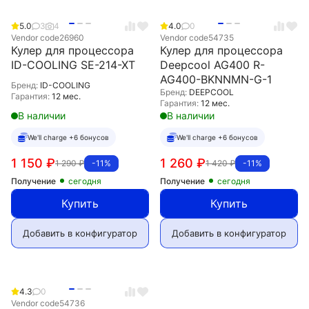
5.0
3
4
4.0
0
Vendor code
26960
Vendor code
54735
Кулер для процессора
Кулер для процессора
ID-COOLING SE-214-XT
Deepcool AG400 R-
AG400-BKNNMN-G-1
Бренд:
ID-COOLING
Бренд:
DEEPCOOL
Гарантия:
12 мес.
Гарантия:
12 мес.
В наличии
В наличии
We'll charge +6 бонусов
We'll charge +6 бонусов
1 150
₽
1 260
₽
1 290
₽
1 420
₽
-11%
-11%
Получение
сегодня
Получение
сегодня
Купить
Купить
Добавить в конфигуратор
Добавить в конфигуратор
4.3
0
Vendor code
54736