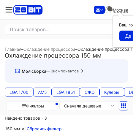
Москва
Ваш г
Главная
–
Охлаждение процессора
–
Охлаждение процессора 
Охлаждение процессора 150 мм
Моя сборка
0
компонентов
LGA 1700
AM5
LGA 1851
СЖО
Кулеры
D
Сначала дешевые
Фильтры
Найдено товаров - 3
150 мм
Сбросить фильтр