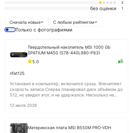
3
без оценки
1
Сначала новые
С любым рейтингом
Только с фотографиями
Твердотельный накопитель MSI 1000 Gb
SPATIUM M450 (S78-440L980-P83)
5.0
rifat125
Установил в компьютер, включился сразу. Впечатляет
скорость записи.Сперва планировал диск объёмом до
512, но увидел этот, и не удержался. Нисколько не
жалею о покупке. Цена удовлетворяет. Не понял
12 июля 2026
только, бумажную наклейку нужно удалять для
установки под радиатор? Я удалять не стал.
Материнская плата MSI B550M PRO-VDH