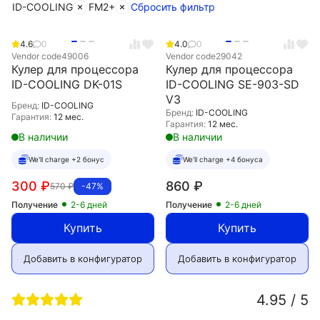
ID-COOLING
FM2+
Сбросить фильтр
4.6
0
4.0
0
Vendor code
49006
Vendor code
29042
Кулер для процессора
Кулер для процессора
ID-COOLING DK-01S
ID-COOLING SE-903-SD
V3
Бренд:
ID-COOLING
Бренд:
ID-COOLING
Гарантия:
12 мес.
Гарантия:
12 мес.
В наличии
В наличии
We'll charge +2 бонус
We'll charge +4 бонуса
300
₽
860
₽
570
₽
-47%
Получение
2-6 дней
Получение
2-6 дней
Купить
Купить
Добавить в конфигуратор
Добавить в конфигуратор
4.95 / 5