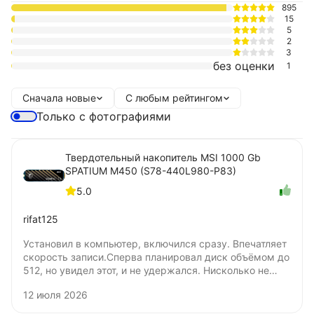
895
15
5
2
3
без оценки
1
Сначала новые
С любым рейтингом
Только с фотографиями
Твердотельный накопитель MSI 1000 Gb
SPATIUM M450 (S78-440L980-P83)
5.0
rifat125
Установил в компьютер, включился сразу. Впечатляет
скорость записи.Сперва планировал диск объёмом до
512, но увидел этот, и не удержался. Нисколько не
жалею о покупке. Цена удовлетворяет. Не понял
12 июля 2026
только, бумажную наклейку нужно удалять для
установки под радиатор? Я удалять не стал.