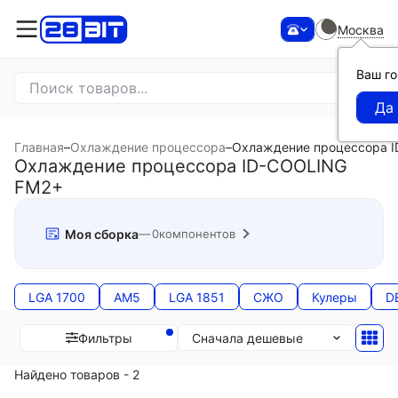
Москва
Ваш г
Главная
–
Охлаждение процессора
–
Охлаждение процессора 
Охлаждение процессора ID-COOLING
FM2+
Моя сборка
0
компонентов
LGA 1700
AM5
LGA 1851
СЖО
Кулеры
D
Сначала дешевые
Фильтры
Найдено товаров - 2