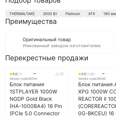
Подбор товаров
THERMALTAKE
2000 Вт
Platinum
ATX
180 м
Преимущества
Оригинальный товар
Упакованный заводом изготовителем.
Перекрестные продажи
5.0
0
5.0
2
1
Vendor code
29254
Vendor code
28492
Блок питания
Блок питания
1STPLAYER 1000W
XPG 1000W C
NGDP Gold Black
REACTOR II 10
(HA-1000BA4) 16 Pin
(COREREACTOR
(PCIe 5.0 Connector
0G-BKCEU) 16 