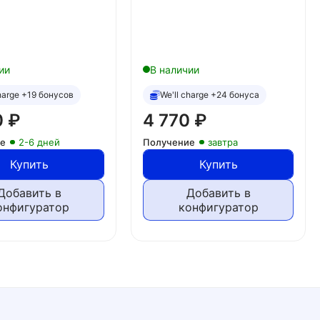
ии
В наличии
charge +19 бонусов
We'll charge +24 бонуса
0
₽
4 770
₽
ие
2-6 дней
Получение
завтра
Купить
Купить
Добавить в
Добавить в
онфигуратор
конфигуратор