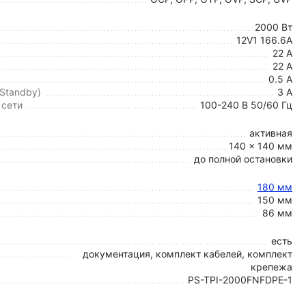
2000 Вт
12V1 166.6A
22 А
22 А
0.5 А
 Standby)
3 А
 сети
100-240 В 50/60 Гц
активная
140 x 140 мм
до полной остановки
180 мм
150 мм
86 мм
есть
документация, комплект кабелей, комплект
крепежа
PS-TPI-2000FNFDPE-1