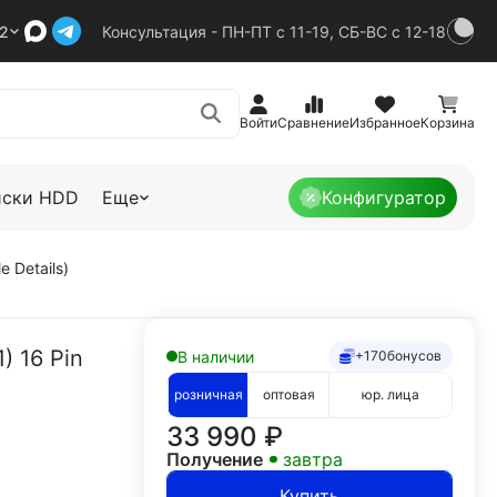
92
Консультация - ПН-ПТ с 11-19, СБ-ВС с 12-18
Войти
Сравнение
Избранное
Корзина
иски HDD
Еще
Конфигуратор
 Details)
 16 Pin
В наличии
+170
бонусов
розничная
оптовая
юр. лица
33 990
₽
Получение
завтра
Купить