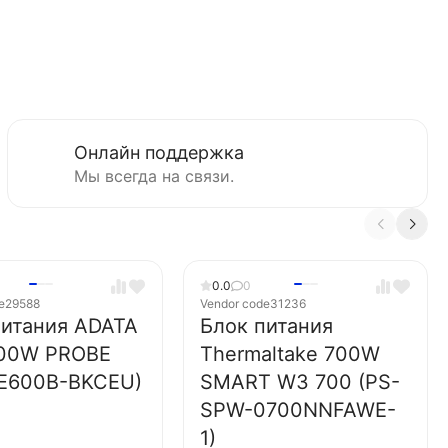
Онлайн поддержка
Мы всегда на связи.
0.0
0
e
29588
Vendor code
31236
питания ADATA
Блок питания
00W PROBE
Thermaltake 700W
E600B-BKCEU)
SMART W3 700 (PS-
SPW-0700NNFAWE-
1)