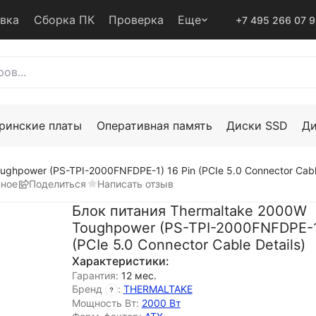
авка
Сборка ПК
Проверка
Еще
+7 495 266 07 
ринские платы
Оперативная память
Диски SSD
Д
ghpower (PS-TPI-2000FNFDPE-1) 16 Pin (PCIe 5.0 Connector Cable
нное
Поделиться
Написать отзыв
Блок питания Thermaltake 2000W
Toughpower (PS-TPI-2000FNFDPE-1)
(PCIe 5.0 Connector Cable Details)
Характеристики:
Гарантия:
12 мес.
Бренд
:
THERMALTAKE
Мощность Вт:
2000 Вт