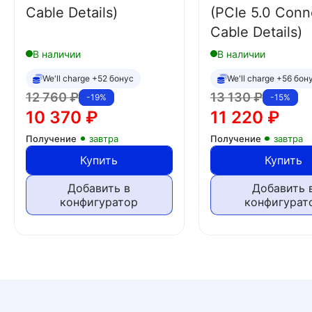
Cable Details)
(PCIe 5.0 Conn
Cable Details)
В наличии
В наличии
We'll charge +52 бонус
We'll charge +56 бон
12 760
₽
13 130
₽
-19%
-15%
10 370
₽
11 220
₽
Получение
завтра
Получение
завтра
Купить
Купить
Добавить в
Добавить 
конфигуратор
конфигурат