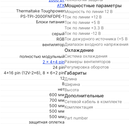
Мощностные параметры
ATX
Thermaltake Toughpower
Мощность по линии 12 В
PS-TPI-2000FNFDPE-1
Ток по линии +12 В
Блоки питания
Ток по линии +5 В
Ток по линии +3.3 В
Ток по линии -12 В
серый
Ток дежурного источника (+5 В
RGB
Диапазон входного напряжения
вентилятор
Охлаждение
Система охлаждения
полностью модульный
Размеры вентиляторов
2 x 4+4 pin
Регулировка оборотов
24 pin
Габариты
4x16 pin (12V-2x6), 8 x 6+2 pin
12
Длина
8
Ширина
нет
Высота
600 мм
Дополнительные
700 мм
Сетевой кабель в комплекте
500 мм
Комплектация
500 мм
500 мм
Part number
защитная оплетка