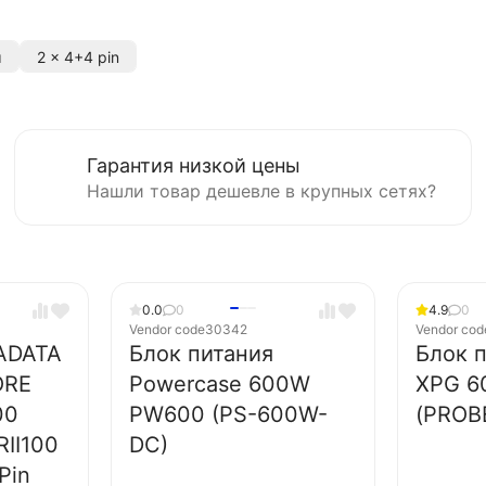
м
2 x 4+4 pin
Гарантия низкой цены
Нашли товар дешевле в крупных сетях?
0.0
0
4.9
0
Vendor code
30342
Vendor cod
 ADATA
Блок питания
Блок 
ORE
Powercase 600W
XPG 6
00
PW600 (PS-600W-
(PROB
II100
DC)
Pin