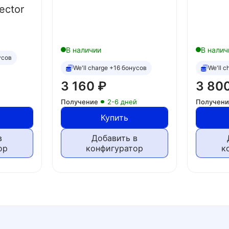
ector
В наличии
В налич
усов
We'll charge +16 бонусов
We'll 
3 160
₽
3 80
Получение
2-6 дней
Получен
Купить
в
Добавить в
ор
конфигуратор
к