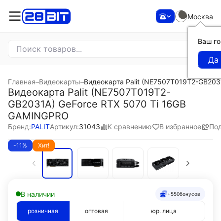
Москва
Ваш г
Главная
–
Видеокарты
–
Видеокарта Palit (NE7507T019T2-GB203
Видеокарта Palit (NE7507T019T2-
GB2031A) GeForce RTX 5070 Ti 16GB
GAMINGPRO
К сравнению
В избранное
По
Бренд:
PALIT
Артикул:
31043
-11%
Хит!
В наличии
+550
бонусов
розничная
оптовая
юр. лица