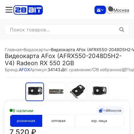
Москва
Главная
–
Видеокарты
–
Видеокарта AFox (AFRX550-2048D5H2-V
Видеокарта AFox (AFRX550-2048D5H2-
V4) Radeon RX 550 2GB
К сравнению
В избранное
Под
Бренд:
AFOX
Артикул:
34143
В наличии
+38
бонусов
розничная
оптовая
юр. лица
7 520
₽