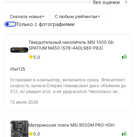
без оценки
1
Сначала новые
С любым рейтингом
Только с фотографиями
Твердотельный накопитель MSI 1000 Gb
SPATIUM M450 (S78-440L980-P83)
5.0
rifat125
Установил в компьютер, включился сразу. Впечатляет
скорость записи.Сперва планировал диск объёмом до
512, но увидел этот, и не удержался. Нисколько не
жалею о покупке. Цена удовлетворяет. Не понял
12 июля 2026
только, бумажную наклейку нужно удалять для
установки под радиатор? Я удалять не стал.
Материнская плата MSI B550M PRO-VDH
5.0