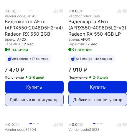
0.0
0
0.0
0
Vendor code
34143
Vendor code
33696
Видеокарта AFox
Видеокарта AFox
(AFRX550-2048D5H2-V4)
(AFRX550-4096D5L2-V3)
Radeon RX 550 2GB
Radeon RX 550 4GB LP
Бренд:
AFOX
Бренд:
AFOX
Гарантия:
12 мес.
Гарантия:
12 мес.
В наличии
В наличии
We'll charge +37 бонусов
We'll charge +40 бонусов
7 470
₽
7 910
₽
Получение
2-6 дней
Получение
2-6 дней
Купить
Купить
Добавить в конфигуратор
Добавить в конфигуратор
0.0
0
0.0
0
Vendor code
31504
Vendor code
31923