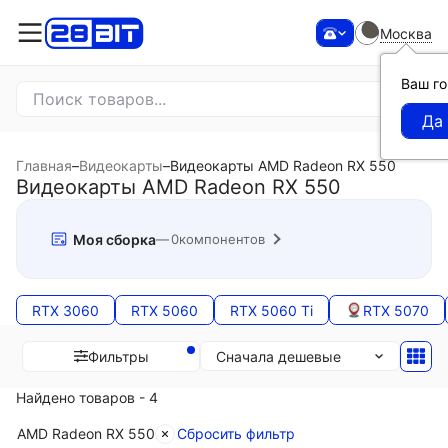
Москва
Ваш г
Главная
–
Видеокарты
–
Видеокарты AMD Radeon RX 550
Видеокарты AMD Radeon RX 550
Моя сборка
0
компонентов
RTX 3060
RTX 5060
RTX 5060 Ti
RTX 5070
Сначала дешевые
Фильтры
Найдено товаров - 4
AMD Radeon RX 550
Сбросить фильтр