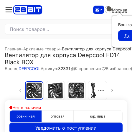
Москва
Ваш г
Главная
–
Архивные товары
–
Вентилятор для корпуса Deepcool
Вентилятор для корпуса Deepcool FD14
Black BOX
К сравнению
В избранное
Бренд:
DEEPCOOL
Артикул:
32331
Нет в наличии
розничная
оптовая
юр. лица
Уведомить о поступлении