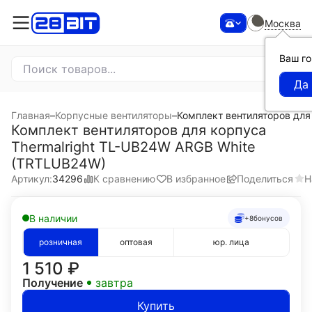
Москва
Ваш г
Главная
–
Корпусные вентиляторы
–
Комплект вентиляторов для
Комплект вентиляторов для корпуса
Thermalright TL-UB24W ARGB White
(TRTLUB24W)
К сравнению
В избранное
Поделиться
Н
Артикул:
34296
В наличии
+8
бонусов
розничная
оптовая
юр. лица
1 510
₽
Получение
завтра
Купить