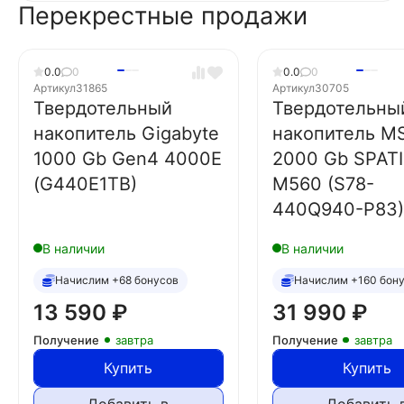
Перекрестные продажи
0.0
0
0.0
0
Артикул
31865
Артикул
30705
Твердотельный
Твердотельны
накопитель Gigabyte
накопитель MS
1000 Gb Gen4 4000E
2000 Gb SPAT
(G440E1TB)
M560 (S78-
440Q940-P83)
В наличии
В наличии
Начислим +68 бонусов
Начислим +160 бон
13 590
₽
31 990
₽
Получение
завтра
Получение
завтра
Купить
Купить