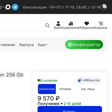
92
Консультация - ПН-ПТ с 11-19, СБ-ВС с 12-18
Войти
Сравнение
Избранное
Корзина
Конфигуратор
 питания
Корпуса
Еще
on 256 Gb
В наличии
+48
бонусов
розничная
оптовая
юр. лица
9 570
₽
Получение
2-6 дней
Купить