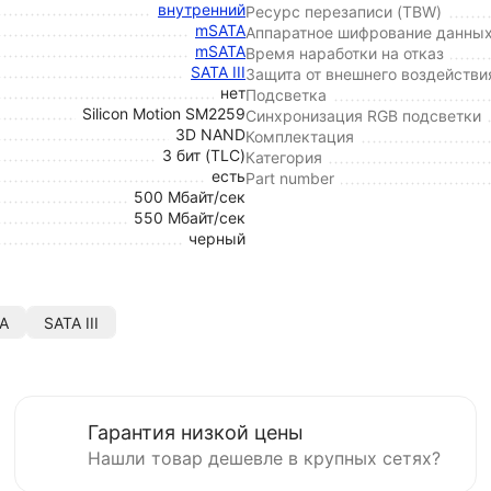
внутренний
Ресурс перезаписи (TBW)
mSATA
Аппаратное шифрование данны
mSATA
Время наработки на отказ
SATA III
Защита от внешнего воздействи
нет
Подсветка
Silicon Motion SM2259
Синхронизация RGB подсветки
3D NAND
Комплектация
3 бит (TLC)
Категория
есть
Part number
500 Мбайт/сек
550 Мбайт/сек
черный
A
SATA III
Гарантия низкой цены
Нашли товар дешевле в крупных сетях?