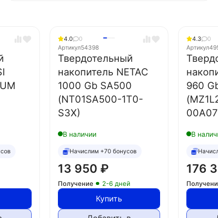
4.0
0
4.3
0
Артикул
54398
Артикул
49
й
Твердотельный
Тверд
I
накопитель NETAC
накоп
IUM
1000 Gb SA500
960 G
(NT01SA500-1T0-
(MZ1L
S3X)
00A07
В наличии
В налич
усов
Начислим +70 бонусов
Начис
13 950
₽
176 
Получение
2-6 дней
Получен
Купить