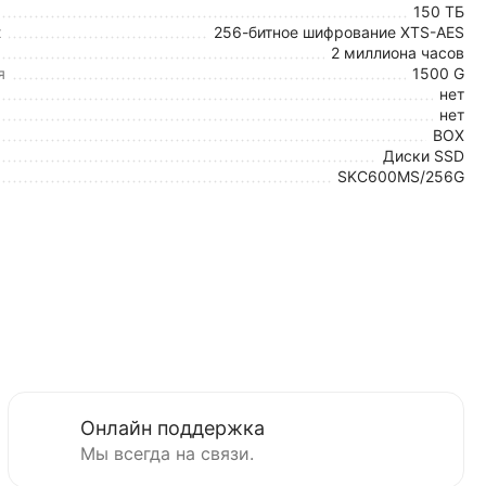
150 ТБ
х
256-битное шифрование XTS-AES
2 миллиона часов
я
1500 G
нет
нет
BOX
Диски SSD
SKC600MS/256G
Онлайн поддержка
Мы всегда на связи.