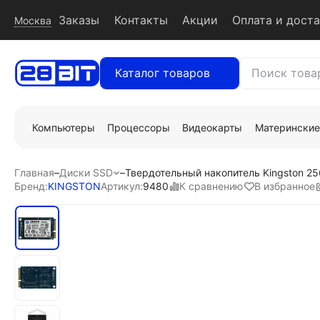
Заказы
Контакты
Акции
Оплата и дост
Москва
Каталог товаров
Компьютеры
Процессоры
Видеокарты
Материнские
Главная
–
Диски SSD
–
Твердотельный накопитель Kingston 
К сравнению
В избранное
Бренд:
KINGSTON
Артикул:
9480