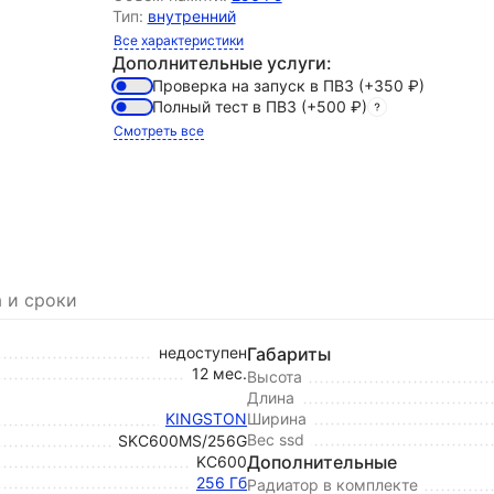
Тип:
внутренний
Все характеристики
Дополнительные услуги:
Проверка на запуск в ПВЗ
(+350
₽
)
Полный тест в ПВЗ
(+500
₽
)
Смотреть все
 и сроки
недоступен
Габариты
12 мес.
Высота
Длина
KINGSTON
Ширина
Вес ssd
SKC600MS/256G
Дополнительные
KC600
256 Гб
Радиатор в комплекте