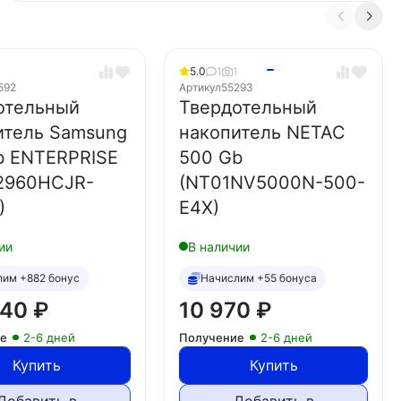
5.0
1
1
592
Артикул
55293
отельный
Твердотельный
итель Samsung
накопитель NETAC
b ENTERPRISE
500 Gb
2960HCJR-
(NT01NV5000N-500-
)
E4X)
ии
В наличии
лим +882 бонус
Начислим +55 бонуса
340
₽
10 970
₽
ие
2-6 дней
Получение
2-6 дней
Купить
Купить