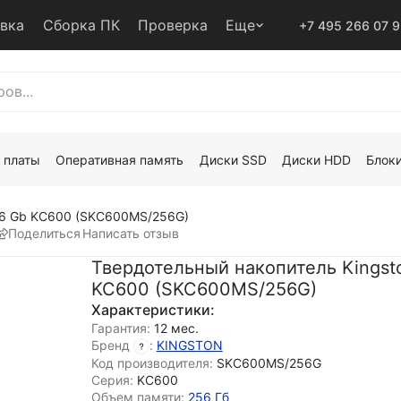
авка
Сборка ПК
Проверка
Еще
+7 495 266 07 
 платы
Оперативная память
Диски SSD
Диски HDD
Блоки
256 Gb KC600 (SKC600MS/256G)
Поделиться
Написать отзыв
Твердотельный накопитель Kingst
KC600 (SKC600MS/256G)
Характеристики:
Гарантия:
12 мес.
Бренд
:
KINGSTON
Код производителя:
SKC600MS/256G
Серия:
KC600
Объем памяти:
256 Гб