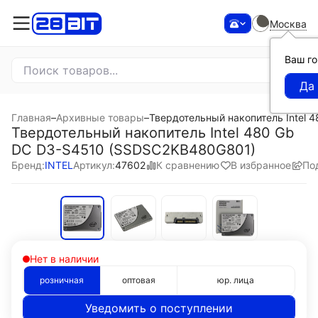
Москва
Ваш г
Главная
–
Архивные товары
–
Твердотельный накопитель Intel
Твердотельный накопитель Intel 480 Gb
DC D3-S4510 (SSDSC2KB480G801)
К сравнению
В избранное
По
Бренд:
INTEL
Артикул:
47602
Нет в наличии
розничная
оптовая
юр. лица
Уведомить о поступлении