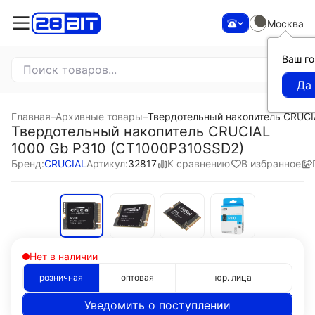
Москва
Ваш г
Главная
–
Архивные товары
–
Твердотельный накопитель CRUCI
Твердотельный накопитель CRUCIAL
1000 Gb P310 (CT1000P310SSD2)
К сравнению
В избранное
Бренд:
CRUCIAL
Артикул:
32817
Нет в наличии
розничная
оптовая
юр. лица
Уведомить о поступлении