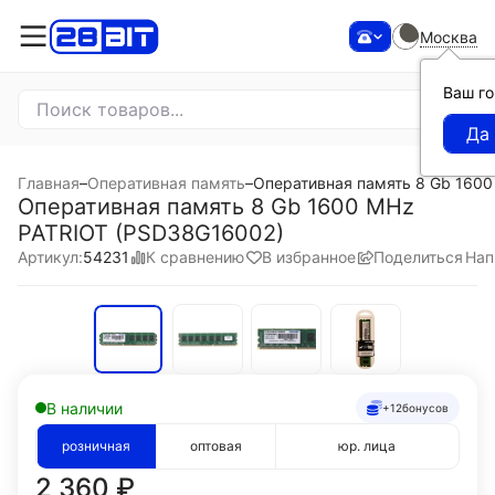
Москва
Ваш г
Главная
–
Оперативная память
–
Оперативная память 8 Gb 160
Оперативная память 8 Gb 1600 MHz
PATRIOT (PSD38G16002)
К сравнению
В избранное
Поделиться
Нап
Артикул:
54231
В наличии
+12
бонусов
розничная
оптовая
юр. лица
2 360
₽