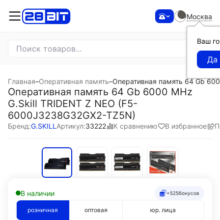
Москва
Ваш г
Главная
–
Оперативная память
–
Оперативная память 64 Gb 600
Оперативная память 64 Gb 6000 MHz
G.Skill TRIDENT Z NEO (F5-
6000J3238G32GX2-TZ5N)
К сравнению
В избранное
П
Бренд:
G.SKILL
Артикул:
33222
В наличии
+525
бонусов
розничная
оптовая
юр. лица