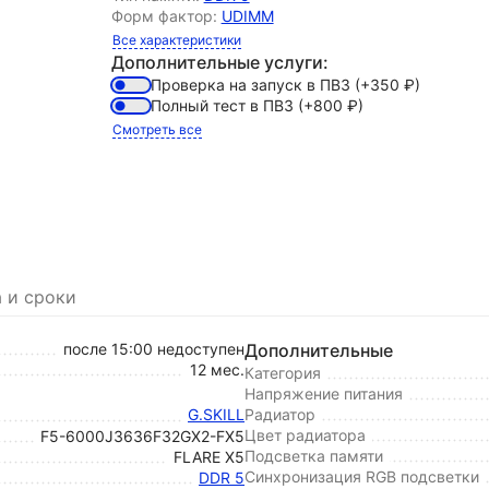
Форм фактор:
UDIMM
Все характеристики
Дополнительные услуги:
Проверка на запуск в ПВЗ
(+350
₽
)
Полный тест в ПВЗ
(+800
₽
)
Смотреть все
 и сроки
после 15:00 недоступен
Дополнительные
12 мес.
Категория
Напряжение питания
G.SKILL
Радиатор
Цвет радиатора
F5-6000J3636F32GX2-FX5
Подсветка памяти
FLARE X5
Синхронизация RGB подсветки
DDR 5