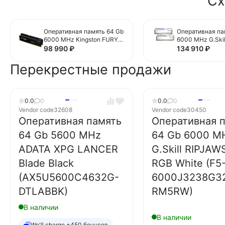
Сх
Оперативная память 64 Gb
Оперативная па
6000 MHz Kingston FURY
6000 MHz G.Ski
Beast (KF560C36BBE2K2-
Z5 ROYAL NEO R
98 990
₽
134 910
₽
64)
6000J3036G32
TR5NS)
Перекрестные продажи
0.0
0
0.0
0
Vendor code
32608
Vendor code
30450
Оперативная память
Оперативная 
64 Gb 5600 MHz
64 Gb 6000 M
ADATA XPG LANCER
G.Skill RIPJAW
Blade Black
RGB White (F5
(AX5U5600C4632G-
6000J3238G3
DTLABBK)
RM5RW)
В наличии
В наличии
We'll charge +450 бонусов