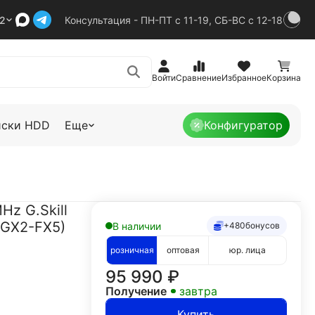
92
Консультация - ПН-ПТ с 11-19, СБ-ВС с 12-18
Войти
Сравнение
Избранное
Корзина
иски HDD
Еще
Конфигуратор
z G.Skill
2GX2-FX5)
В наличии
+480
бонусов
розничная
оптовая
юр. лица
95 990
₽
Получение
завтра
Купить