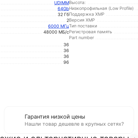
Высота:
UDIMM
Низкопрофильная (Low Profile)
64Gb
Поддержка XMP
32 Гб
Версия XMP
2
Тип поставки
6000 МГц
Регистровая память
48000 МБ/с
Part number
36
36
36
96
Гарантия низкой цены
Нашли товар дешевле в крупных сетях?