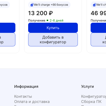
онусов
We'll charge +66 бонусов
We'll 
13 200
₽
46 9
Получение
2-6 дней
Получен
Купить
в
Добавить в
ор
конфигуратор
к
Информация
Услуги
Контакты
Конфигурато
Оплата и доставка
Сборка ПК