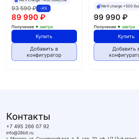
We'll charge +500 б
93 590
₽
-4%
89 990
₽
99 990
₽
Получение
завтра
Получение
завтра
Купить
Купить
Добавить в
Добавить 
конфигуратор
конфигурат
Контакты
+7 495 266 07 92
info@28bit.ru
г. Москва, ул. Сущевский вал, д. 5, стр. 20, оф. U7 (3-й этаж)