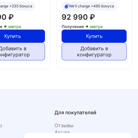
charge +235 бонуса
We'll charge +465 бонуса
90
₽
92 990
₽
ие
завтра
Получение
завтра
Купить
Купить
Добавить в
Добавить в
онфигуратор
конфигуратор
Для покупателей
р
Отзывы
Акции