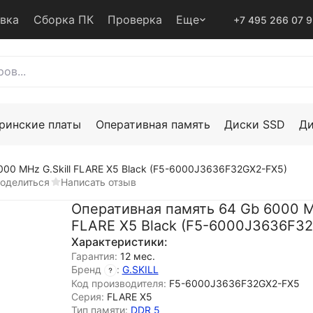
авка
Сборка ПК
Проверка
Еще
+7 495 266 07 
ринские платы
Оперативная память
Диски SSD
Д
000 MHz G.Skill FLARE X5 Black (F5-6000J3636F32GX2-FX5)
оделиться
Написать отзыв
Оперативная память 64 Gb 6000 MH
FLARE X5 Black (F5-6000J3636F3
Характеристики:
Гарантия:
12 мес.
Бренд
:
G.SKILL
Код производителя:
F5-6000J3636F32GX2-FX5
Серия:
FLARE X5
Тип памяти:
DDR 5