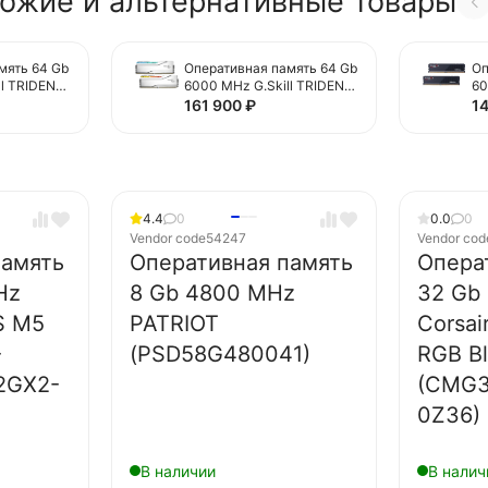
ожие и альтернативные товары
мять 64 Gb
Оперативная память 64 Gb
Оп
ll TRIDENT
6000 MHz G.Skill TRIDENT
60
GB (F5-
Z5 ROYAL RGB (F5-
(F
161 900
₽
1
GX2-
6000J2636H32GX2-
FX
TR5NS)
4.4
0
0.0
0
Vendor code
54247
Vendor cod
память
Оперативная память
Опера
Hz
8 Gb 4800 MHz
32 Gb
S M5
PATRIOT
Corsa
-
(PSD58G480041)
RGB B
2GX2-
(CMG
0Z36)
В наличии
В налич