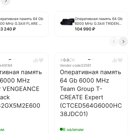
еративная память 64 Gb
Оперативная память 64 Gb
00 MHz G.Skill FLARE X5
6000 MHz G.Skill TRIDENT
5-6000J2836G32GX2-
Z NEO (F5-
43 240
₽
104 990
₽
5)
6000J3238G32GX2-TZ5N)
0.0
0
e
49184
Vendor code
32591
тивная память
Оперативная память
 6000 MHz
64 Gb 6000 MHz
ir VENGEANCE
Team Group T-
lack
CREATE Expert
32GX5M2E600
(CTCED564G6000HC
38JDC01)
ии
В наличии