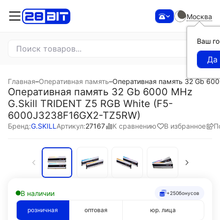
Москва
Ваш г
Главная
–
Оперативная память
–
Оперативная память 32 Gb 600
Оперативная память 32 Gb 6000 MHz
G.Skill TRIDENT Z5 RGB White (F5-
6000J3238F16GX2-TZ5RW)
К сравнению
В избранное
П
Бренд:
G.SKILL
Артикул:
27167
В наличии
+250
бонусов
розничная
оптовая
юр. лица