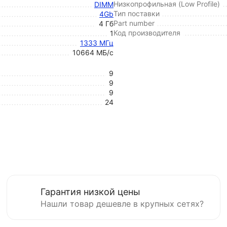
Низкопрофильная (Low Profile)
DIMM
Тип поставки
4Gb
Part number
4 Гб
Код производителя
1
1333 МГц
10664 МБ/с
9
9
9
24
Гарантия низкой цены
Нашли товар дешевле в крупных сетях?