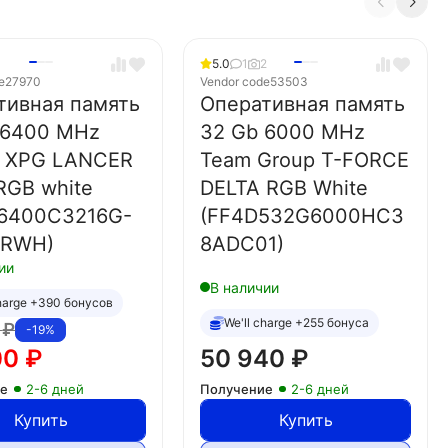
1
5.0
1
2
e
27970
Vendor code
53503
тивная память
Оперативная память
 6400 MHz
32 Gb 6000 MHz
 XPG LANCER
Team Group T-FORCE
RGB white
DELTA RGB White
6400C3216G-
(FF4D532G6000HC3
BRWH)
8ADC01)
ии
В наличии
charge +390 бонусов
We'll charge +255 бонуса
0
₽
-19%
00
₽
50 940
₽
ие
2-6 дней
Получение
2-6 дней
Купить
Купить