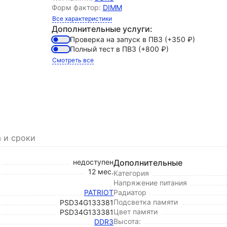
Форм фактор:
DIMM
Все характеристики
Дополнительные услуги:
Проверка на запуск в ПВЗ
(+350
₽
)
Полный тест в ПВЗ
(+800
₽
)
Смотреть все
 и сроки
недоступен
Дополнительные
12 мес.
Категория
Напряжение питания
PATRIOT
Радиатор
Подсветка памяти
PSD34G133381
Цвет памяти
PSD34G133381
Высота:
DDR3