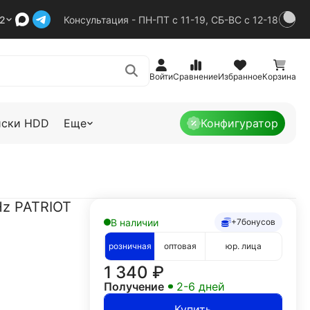
92
Консультация - ПН-ПТ с 11-19, СБ-ВС с 12-18
Войти
Сравнение
Избранное
Корзина
иски HDD
Еще
Конфигуратор
Hz PATRIOT
В наличии
+7
бонусов
розничная
оптовая
юр. лица
1 340
₽
Получение
2-6 дней
Купить