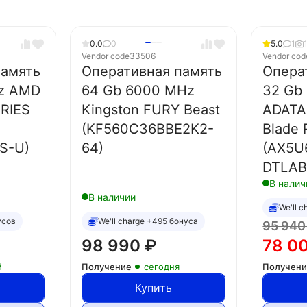
0.0
0
5.0
1
Vendor code
33506
Vendor cod
память
Оперативная память
Опера
z AMD
64 Gb 6000 MHz
32 Gb
RIES
Kingston FURY Beast
ADATA
(KF560C36BBE2K2-
Blade 
S-U)
64)
(AX5U
DTLA
В налич
В наличии
We'll 
усов
We'll charge +495 бонуса
95 94
98 990
₽
78 0
й
Получение
сегодня
Получен
Купить