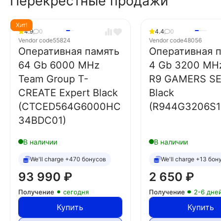
Перекрестные продажи
Хит!
4.9
0
4.4
0
Vendor code
55824
Vendor code
48056
Оперативная память
Оперативная 
64 Gb 6000 MHz
4 Gb 3200 MH
Team Group T-
R9 GAMERS SE
CREATE Expert Black
Black
(CTCED564G6000HC
(R944G3206S1
34BDC01)
В наличии
В наличии
We'll charge +470 бонусов
We'll charge +13 бон
93 990
₽
2 650
₽
Получение
сегодня
Получение
2-6 дне
Купить
Купить