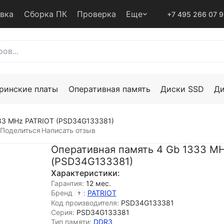
авка
Сборка ПК
Проверка
Еще
+7 495 266 07 
ринские платы
Оперативная память
Диски SSD
Д
33 MHz PATRIOT (PSD34G133381)
Поделиться
Написать отзыв
Оперативная память 4 Gb 1333 M
(PSD34G133381)
Характеристики:
Гарантия:
12 мес.
Бренд
:
PATRIOT
Код производителя:
PSD34G133381
Серия:
PSD34G133381
Тип памяти:
DDR3