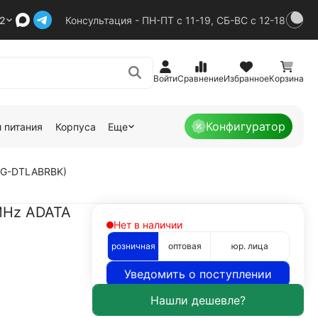
92
Консультация - ПН-ПТ с 11-19, СБ-ВС с 12-18
Войти
Сравнение
Избранное
Корзина
Конфигуратор
 питания
Корпуса
Еще
6G-DTLABRBK)
MHz ADATA
Нет в наличии
розничная
оптовая
юр. лица
Уведомить о поступлении