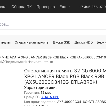
авка
Сборка ПК
Проверка
Еще
+7 495 266 07 
 платы
Оперативная память
Диски SSD
Диски HDD
Блоки
0 MHz ADATA XPG LANCER Blade RGB Black RGB (AX5U6000C341
е
Поделиться
Написать отзыв
Оперативная память 32 Gb 6000 
XPG LANCER Blade RGB Black RGB
(AX5U6000C3416G-DTLABRBK)
Характеристики:
Гарантия:
12 мес.
Бренд
:
ADATA XPG
Код производителя:
AX5U6000C3416G-DTLABRBK