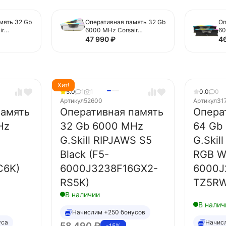
мять 32 Gb
Оперативная память 32 Gb
Оп
ir
6000 MHz Corsair
60
 Black
VENGEANCE RGB White
VE
47 990
₽
4
6000Z36)
(CMH32GX5M2E6000C36
(
W)
Хит!
5.0
1
1
0.0
0
Артикул
52600
Артикул
31
память
Оперативная память
Опера
Hz
32 Gb 6000 MHz
64 Gb
G.Skill RIPJAWS S5
G.Skil
Black (F5-
RGB Wh
C6K)
6000J3238F16GX2-
6000J
RS5K)
TZ5RW
В наличии
В налич
Начислим +250 бонусов
уса
Начис
58 490
₽
-15%