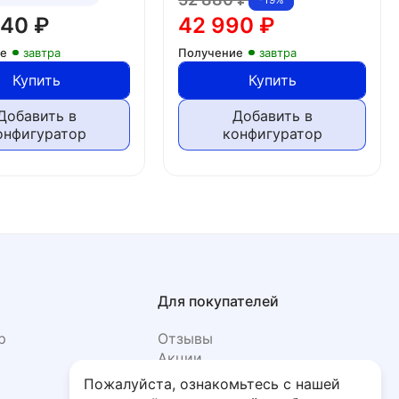
640
₽
42 990
₽
ие
завтра
Получение
завтра
Купить
Купить
Добавить в
Добавить в
онфигуратор
конфигуратор
Для покупателей
р
Отзывы
Акции
Фото
Пожалуйста, ознакомьтесь с нашей