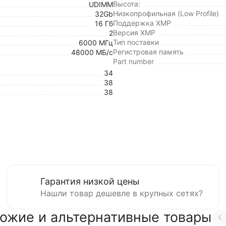
Высота:
UDIMM
Низкопрофильная (Low Profile)
32Gb
Поддержка XMP
16 Гб
Версия XMP
2
Тип поставки
6000 МГц
Регистровая память
48000 МБ/с
Part number
34
38
38
Гарантия низкой цены
Нашли товар дешевле в крупных сетях?
ожие и альтернативные товары