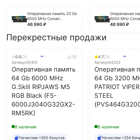
Оперативная память 32 Gb
Оперативная па
6000 MHz Corsair
6000 MHz Corsa
VENGEANCE RGB Black
VENGEANCE RGB
46 990
₽
48 990
₽
(CMG32GX5M2E6000Z36)
(CMH32GX5M2F
Перекрестные продажи
0.0
0
4.7
0
Артикул
30451
Артикул
54222
Оперативная память
Оперативная 
64 Gb 6000 MHz
64 Gb 3200 M
G.Skill RIPJAWS M5
PATRIOT VIPER
RGB Black (F5-
STEEL
6000J3040G32GX2-
(PVS464G320
RM5RK)
В наличии
В наличии
Начислим +500 бонусов
Начислим +254 бон