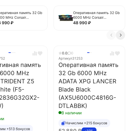
еративная память 32 Gb
Оперативная память 32 Gb
00 MHz Corsair
6000 MHz Corsair
NGEANCE RGB Black
VENGEANCE RGB Black
6 990
₽
48 990
₽
CMH32GX5M2B6000C38)
(CMH32GX5M2E6000C36)
0.0
0
752
Артикул
31253
тивная память
Оперативная память
 6000 MHz
32 Gb 6000 MHz
l TRIDENT Z5
ADATA XPG LANCER
ite (F5-
Blade Black
2836G32GX2-
(AX5U6000C4816G-
)
DTLABBK)
В наличии
ии
Начислим +215 бонусов
лим +513 бонусов
52 880
₽
-19%