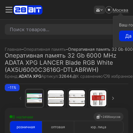
Москва
Ваш г
Главная
–
Оперативная память
–
Оперативная память 32 Gb 60
Оперативная память 32 Gb 6000 MHz
ADATA XPG LANCER Blade RGB White
(AX5U6000C3616G-DTLABRWH)
К сравнению
В избранное
Бренд:
ADATA XPG
Артикул:
32644
-11%
В наличии
+245
бонусов
розничная
оптовая
юр. лица