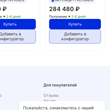
charge +43 бонуса
We'll charge +1 422 бонуса
0
₽
284 480
₽
ие
2-6 дней
Получение
2-6 дней
Купить
Купить
Добавить в
Добавить в
онфигуратор
конфигуратор
Для покупателей
р
Отзывы
Акции
Фото
Пожалуйста, ознакомьтесь с нашей