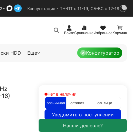
92
Консультация - ПН-ПТ с 11-19, СБ-ВС с 12-18
Войти
Сравнение
Избранное
Корзина
иски HDD
Еще
Конфигуратор
MHz
Нет в наличии
-16)
розничная
оптовая
юр. лица
Уведомить о поступлении