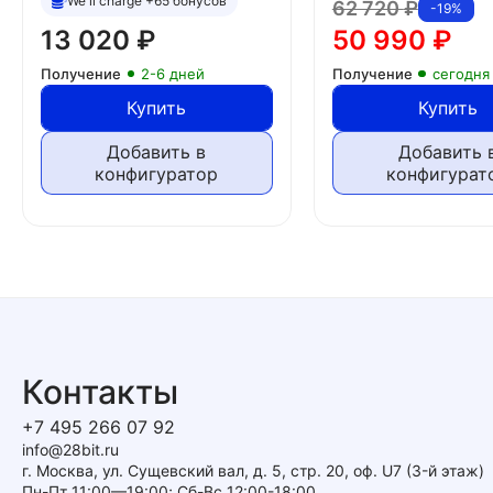
We'll charge +65 бонусов
62 720
₽
-19%
13 020
₽
50 990
₽
Получение
2-6 дней
Получение
сегодня
Купить
Купить
Добавить в
Добавить 
конфигуратор
конфигурат
Контакты
+7 495 266 07 92
info@28bit.ru
г. Москва, ул. Сущевский вал, д. 5, стр. 20, оф. U7 (3-й этаж)
Пн-Пт 11:00—19:00; Сб-Вс 12:00-18:00