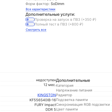
Форм фактор:
SoDimm
Все характеристики
Дополнительные услуги:
Проверка на запуск в ПВЗ
(+350
₽
)
Полный тест в ПВЗ
(+800
₽
)
Смотреть все
недоступен
Дополнительные
12 мес.
Категория
Напряжение питания
KINGSTON
Радиатор
Подсветка памяти
KF556S40IB-16
Синхронизация RGB подсветки
FURY Impact
Цвет памяти
DDR 5