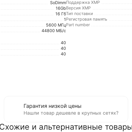
Поддержка XMP
SoDimm
Версия XMP
16Gb
Тип поставки
16 Гб
Регистровая память
1
Part number
5600 МГц
44800 МБ/с
40
40
40
Гарантия низкой цены
Нашли товар дешевле в крупных сетях?
Схожие и альтернативные товар