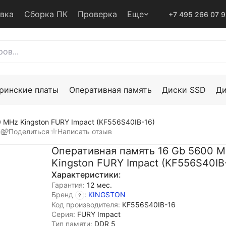
авка
Сборка ПК
Проверка
Еще
+7 495 266 07 
ринские платы
Оперативная память
Диски SSD
Д
 MHz Kingston FURY Impact (KF556S40IB-16)
е
Поделиться
Написать отзыв
Оперативная память 16 Gb 5600 
Kingston FURY Impact (KF556S40IB
Характеристики:
Гарантия:
12 мес.
Бренд
:
KINGSTON
Код производителя:
KF556S40IB-16
Серия:
FURY Impact
Тип памяти:
DDR 5