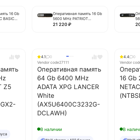
мять 16 Gb
Оперативная память 16 Gb
Оп
C BASIC
5600 MHz PATRIOT
56
16)
SIGNATURE
(P
21 220
₽
2
(PSD516G56002)
4.1
0
4.4
0
Vendor code
27111
Vendor cod
память
Оперативная память
Опера
Hz
64 Gb 6400 MHz
16 Gb
T Z5
ADATA XPG LANCER
NETAC
White
(NTBS
6GX2-
(AX5U6400C3232G-
DCLAWH)
В наличии
В налич
нуса