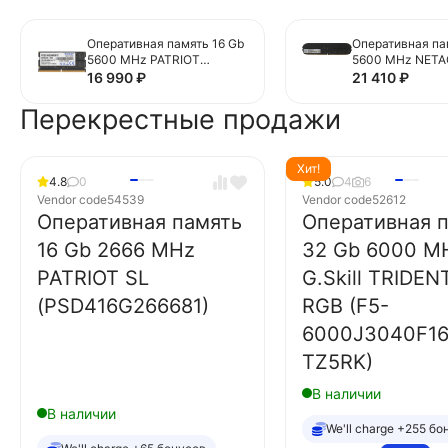
Оперативная память 16 Gb
Оперативная па
5600 MHz PATRIOT
5600 MHz NETA
Signature Line
(NTBSD5P56SP-
16 990
₽
21 410
₽
(PSD516G560081S)
Перекрестные продажи
Хит!
4.8
0
5.0
4
6
Vendor code
54539
Vendor code
52612
Оперативная память
Оперативная 
16 Gb 2666 MHz
32 Gb 6000 M
PATRIOT SL
G.Skill TRIDEN
(PSD416G266681)
RGB (F5-
6000J3040F1
TZ5RK)
В наличии
В наличии
We'll charge +255 бо