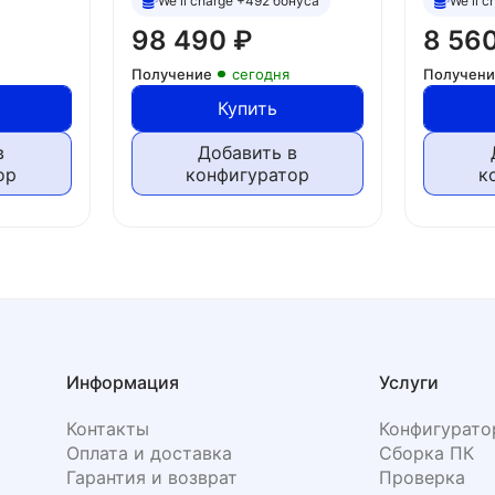
We'll charge +492 бонуса
We'll 
98 490
₽
8 56
Получение
сегодня
Получен
Купить
в
Добавить в
ор
конфигуратор
к
Информация
Услуги
Контакты
Конфигурато
Оплата и доставка
Сборка ПК
Гарантия и возврат
Проверка