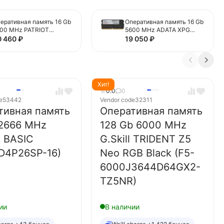
еративная память 16 Gb
Оперативная память 16 Gb
00 MHz PATRIOT
5600 MHz ADATA XPG
SP516G560081H1)
(AD5S560016G-S)
0 460
₽
19 050
₽
Хит!
0.0
0
e
53442
Vendor code
32311
тивная память
Оперативная память
 2666 MHz
128 Gb 6000 MHz
 BASIC
G.Skill TRIDENT Z5
D4P26SP-16)
Neo RGB Black (F5-
6000J3644D64GX2-
TZ5NR)
ии
В наличии