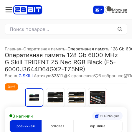
Москва
Главная
–
Оперативная память
–
Оперативная память 128 Gb 60
Оперативная память 128 Gb 6000 MHz
G.Skill TRIDENT Z5 Neo RGB Black (F5-
6000J3644D64GX2-TZ5NR)
К сравнению
В избранное
П
Бренд:
G.SKILL
Артикул:
32311
Хит!
В наличии
+1 422
бонуса
розничная
оптовая
юр. лица