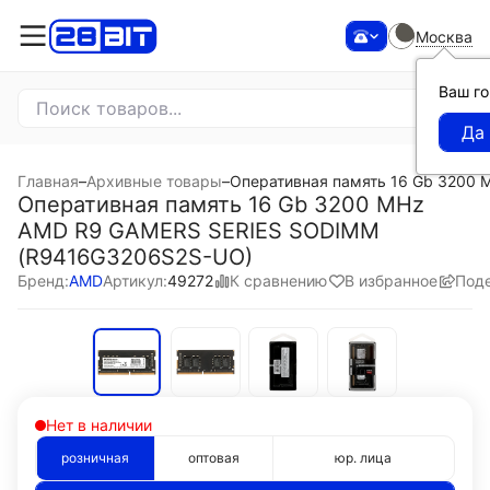
Москва
Ваш г
Главная
–
Архивные товары
–
Оперативная память 16 Gb 3200
Оперативная память 16 Gb 3200 MHz
AMD R9 GAMERS SERIES SODIMM
(R9416G3206S2S-UO)
К сравнению
В избранное
Под
Бренд:
AMD
Артикул:
49272
Нет в наличии
розничная
оптовая
юр. лица