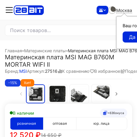
Москва
Ваш г
Главная
–
Материнские платы
–
Материнская плата MSI MAG B76
Материнская плата MSI MAG B760M
MORTAR WIFI II
К сравнению
В избранное
Поде
Бренд:
MSI
Артикул:
27516
-15%
Хит!
В наличии
+63
бонуса
розничная
оптовая
юр. лица
12 520
₽
14 650
₽