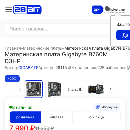
Москва
Ваш г
Главная
–
Материнские платы
–
Материнская плата Gigabyte B
Материнская плата Gigabyte B760M
D3HP
К сравнению
В избранное
Бренд:
GIGABYTE
Артикул:
29115
-29%
В наличии
+40
бонусов
розничная
оптовая
юр. лица
7 990
₽
11 250
₽