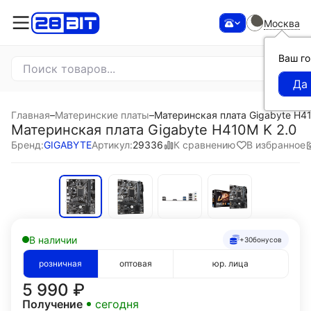
Москва
Ваш г
Главная
–
Материнские платы
–
Материнская плата Gigabyte H41
Материнская плата Gigabyte H410M K 2.0
К сравнению
В избранное
Бренд:
GIGABYTE
Артикул:
29336
В наличии
+30
бонусов
розничная
оптовая
юр. лица
5 990
₽
Получение
сегодня