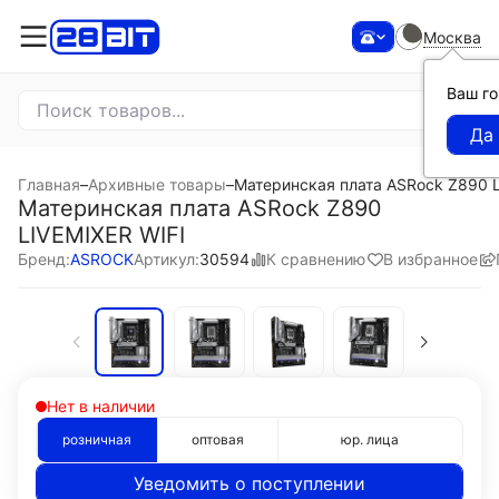
Москва
Ваш г
Главная
–
Архивные товары
–
Материнская плата ASRock Z890 L
Материнская плата ASRock Z890
LIVEMIXER WIFI
К сравнению
В избранное
Бренд:
ASROCK
Артикул:
30594
Нет в наличии
розничная
оптовая
юр. лица
Уведомить о поступлении