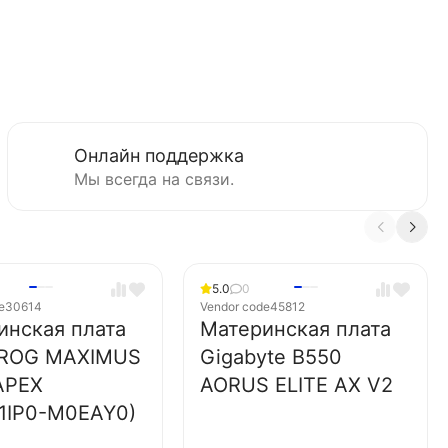
Онлайн поддержка
Мы всегда на связи.
5.0
0
e
30614
Vendor code
45812
инская плата
Материнская плата
ROG MAXIMUS
Gigabyte B550
APEX
AORUS ELITE AX V2
1IP0-M0EAY0)