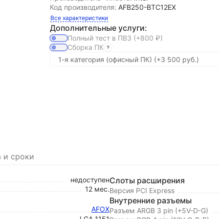
Код производителя:
AFB250-BTC12EX
Все характеристики
Дополнительные услуги:
Полный тест в ПВЗ
(+800
₽
)
Сборка ПК
 и сроки
недоступен
Слоты расширения
12 мес.
Версия PCI Express
Внутренние разъемы
AFOX
Разъем ARGB 3 pin (+5V-D-G)
LGA 1151