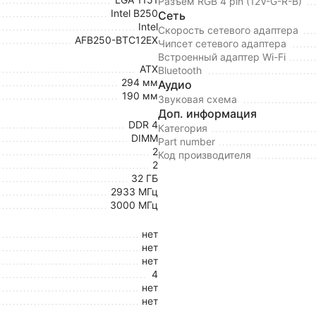
Разъем RGB 4 pin (12V-G-R-B)
Intel B250
Сеть
Intel
Скорость сетевого адаптера
AFB250-BTC12EX
Чипсет сетевого адаптера
Встроенный адаптер Wi-Fi
ATX
Bluetooth
294 мм
Аудио
190 мм
Звуковая схема
Доп. информация
DDR 4
Категория
DIMM
Part number
2
Код производителя
2
32 ГБ
2933 МГц
3000 МГц
нет
нет
нет
4
нет
нет