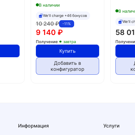
В наличии
В налич
We'll charge +46 бонусов
We'll 
10 240
₽
-11%
9 140
₽
58 0
Получение
завтра
Получен
Купить
Добавить в
конфигуратор
к
Информация
Услуги