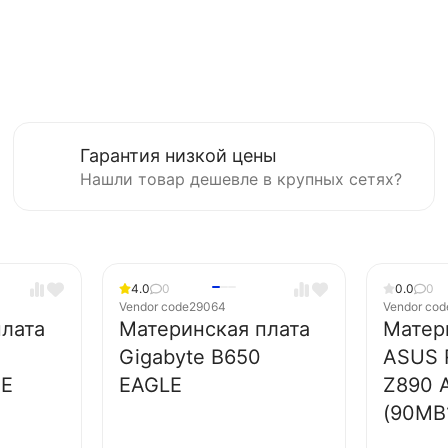
Гарантия низкой цены
Нашли товар дешевле в крупных сетях?
4.0
0
0.0
0
Vendor code
29064
Vendor cod
лата
Материнская плата
Матер
Gigabyte B650
ASUS 
CE
EAGLE
Z890 
(90MB