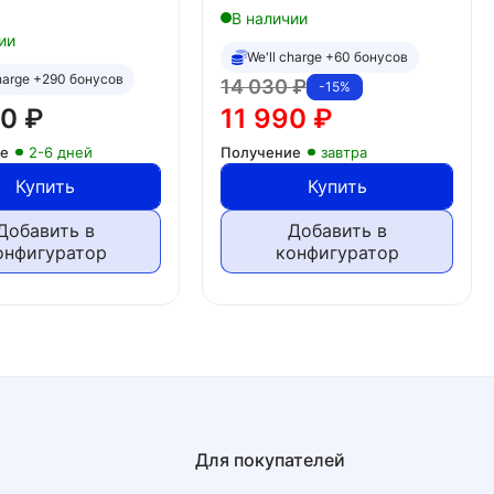
В наличии
ии
We'll charge +60 бонусов
charge +290 бонусов
14 030
₽
-15%
10
₽
11 990
₽
ие
2-6 дней
Получение
завтра
Купить
Купить
Добавить в
Добавить в
онфигуратор
конфигуратор
Для покупателей