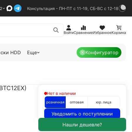
92
Консультация - ПН-ПТ с 11-19, СБ-ВС с 12-18
Войти
Сравнение
Избранное
Корзина
иски HDD
Еще
Конфигуратор
-BTC12EX)
Нет в наличии
розничная
оптовая
юр. лица
Уведомить о поступлении