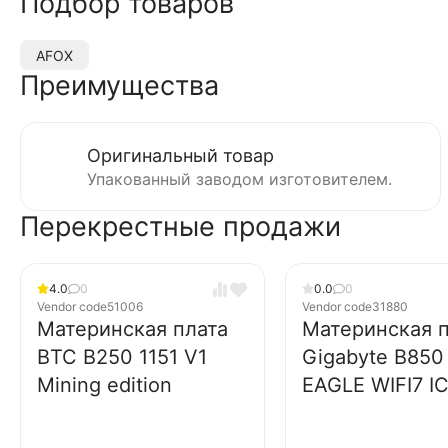
Подбор товаров
AFOX
Преимущества
Оригинальный товар
Упакованный заводом изготовителем.
Перекрестные продажи
4.0
0
0.0
0
Vendor code
51006
Vendor code
31880
Материнская плата
Материнская п
BTC B250 1151 V1
Gigabyte B850
Mining edition
EAGLE WIFI7 I