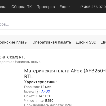
авка
Сборка ПК
Проверка
Еще
+7 495 266 07 
ринские платы
Оперативная память
Диски SSD
Д
0-BTC12EX) RTL
делиться
Написать отзыв
Материнская плата AFox (AFB250
RTL
Характеристики:
Гарантия:
12 мес.
Бренд
:
AFOX
Сокет:
LGA 1151
Чипсет:
Intel B250
Производитель чипсета:
Intel