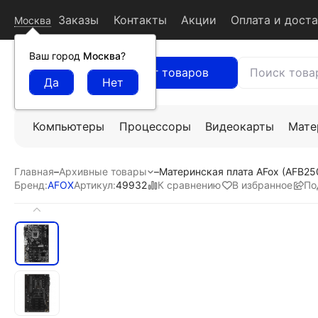
Заказы
Контакты
Акции
Оплата и дост
Москва
Ваш город
Москва
?
Каталог товаров
Компьютеры
Процессоры
Видеокарты
Мате
Главная
–
Архивные товары
–
Материнская плата AFox (AFB25
К сравнению
В избранное
По
Бренд:
AFOX
Артикул:
49932