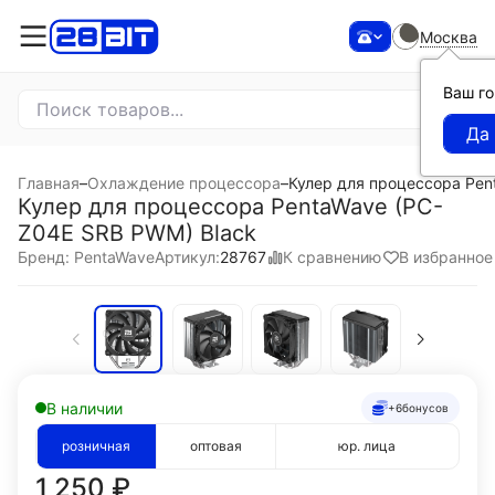
Москва
Ваш г
Главная
–
Охлаждение процессора
–
Кулер для процессора Pen
Кулер для процессора PentaWave (PC-
Z04E SRB PWM) Black
К сравнению
В избранное
Бренд: PentaWave
Артикул:
28767
В наличии
+6
бонусов
розничная
оптовая
юр. лица
1 250
₽