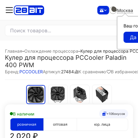
Москва
Ваш г
Главная
–
Охлаждение процессора
–
Кулер для процессора PCC
Кулер для процессора PCCooler Paladin
400 PWM
К сравнению
В избранное
Бренд:
PCCOOLER
Артикул:
27484
В наличии
+10
бонусов
розничная
оптовая
юр. лица
2 020
₽