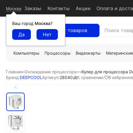
Заказы
Контакты
Акции
Оплата и дост
Москва
Ваш город
Москва
?
Каталог товаров
Компьютеры
Процессоры
Видеокарты
Материнские
Главная
–
Охлаждение процессора
–
Кулер для процессора 
К сравнению
В избранно
Бренд:
DEEPCOOL
Артикул:
28040