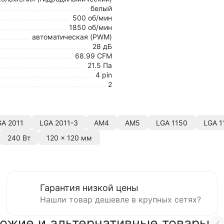
белый
500 об/мин
1850 об/мин
автоматическая (PWM)
28 дБ
68.99 CFM
21.5 Па
4 pin
2
GA 2011
LGA 2011-3
AM4
AM5
LGA 1150
LGA 1
240 Вт
120 x 120 мм
Гарантия низкой цены
Нашли товар дешевле в крупных сетях?
ожие и альтернативные товары