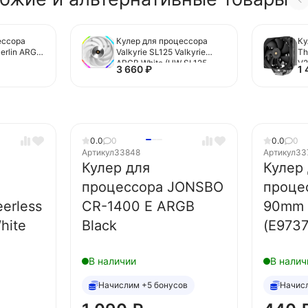
ессора
Кулер для процессора
Ку
Merlin ARGB
Valkyrie SL125 Valkyrie
Th
ARGB White (HW SL125
V2
3 660
₽
1
VALKYRIE)
0.0
0
0.0
0
Артикул
33848
Артикул
33
Кулер для
Кулер
процессора JONSBO
процес
eerless
CR-1400 E ARGB
90mm 
hite
Black
(E9737
В наличии
В налич
Начислим +5 бонусов
Начис