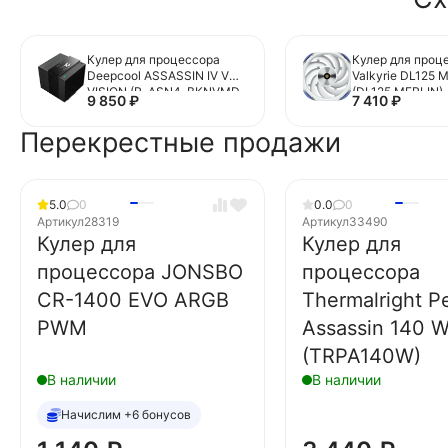
Кулер для процессора
Кулер для проц
Deepcool ASSASSIN IV VC
Valkyrie DL125 
VISION (R-ASN4-BKNVMD-
(DL125 MERLIN)
9 850
₽
7 410
₽
G)
Перекрестные продажи
5.0
0
0.0
0
Артикул
28319
Артикул
33490
Кулер для
Кулер для
процессора JONSBO
процессора
CR-1400 EVO ARGB
Thermalright P
PWM
Assassin 140 W
(TRPA140W)
В наличии
В наличии
Начислим +6 бонусов