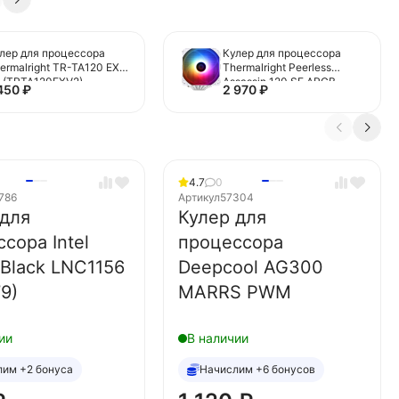
лер для процессора
Кулер для процессора
ermalright TR-TA120 EX
Thermalright Peerless
 (TRTA120EXV2)
Assassin 120 SE ARGB
 450
₽
2 970
₽
White (TRPA120SEAW)
4.7
0
786
Артикул
57304
 для
Кулер для
сора Intel
процессора
Black LNC1156
Deepcool AG300
9)
MARRS PWM
ии
В наличии
лим +2 бонуса
Начислим +6 бонусов