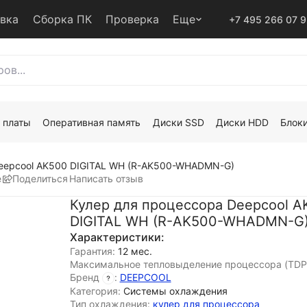
авка
Сборка ПК
Проверка
Еще
+7 495 266 07 
 платы
Оперативная память
Диски SSD
Диски HDD
Блоки
Deepcool AK500 DIGITAL WH (R-AK500-WHADMN-G)
е
Поделиться
Написать отзыв
Кулер для процессора Deepcool A
DIGITAL WH (R-AK500-WHADMN-G
Характеристики:
Гарантия:
12 мес.
Максимальное тепловыделение процессора (TDP
Бренд
:
DEEPCOOL
Категория:
Системы охлаждения
Тип охлаждения:
кулер для процессора