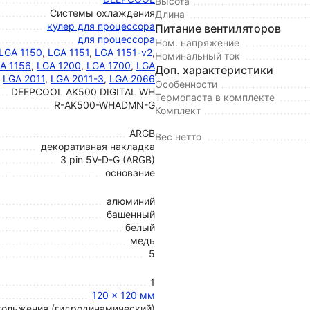
Высота
Системы охлаждения
Длина
кулер для процессора
Питание вентиляторов
для процессора
Ном. напряжение
LGA 1150
,
LGA 1151
,
LGA 1151-v2
,
Номинальный ток
A 1156
,
LGA 1200
,
LGA 1700
,
LGA
Доп. характеристики
,
LGA 2011
,
LGA 2011-3
,
LGA 2066
Особенности
DEEPCOOL AK500 DIGITAL WH
Термопаста в комплекте
R-AK500-WHADMN-G
Комплект
ARGB
Вес нетто
декоративная накладка
3 pin 5V-D-G (ARGB)
основание
алюминий
башенный
белый
медь
5
1
120 x 120 мм
кольжения (гидродинамический)