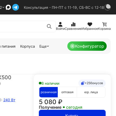
92
Консультация - ПН-ПТ с 11-19, СБ-ВС с 12-18
Войти
Сравнение
Избранное
Корзина
Конфигуратор
 питания
Корпуса
Еще
K500
)
В наличии
+25
бонусов
розничная
оптовая
юр. лица
):
240 Вт
5 080
₽
Получение
сегодня
Купить