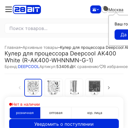
Москва
Ваш г
Главная
–
Архивные товары
–
Кулер для процессора Deepcool 
Кулер для процессора Deepcool AK400
White (R-AK400-WHNNMN-G-1)
К сравнению
В избранное
Бренд:
DEEPCOOL
Артикул:
53406
Нет в наличии
розничная
оптовая
юр. лица
Уведомить о поступлении