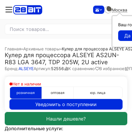
Москва
Ваш г
Главная
–
Архивные товары
–
Кулер для процессора ALSEYE AS2
Кулер для процессора ALSEYE AS2UN-
R83 LGA 3647, TDP 205W, 2U active
К сравнению
В избранное
П
Бренд:
ALSEYE
Артикул:
52556
Нет в наличии
розничная
оптовая
юр. лица
Уведомить о поступлении
Дополнительные услуги: