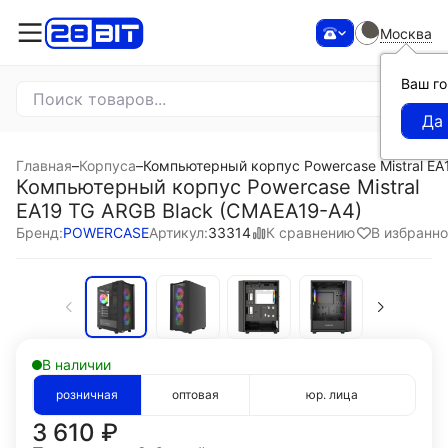
Москва
Ваш г
Главная
–
Корпуса
–
Компьютерный корпус Powercase Mistral EA
Компьютерный корпус Powercase Mistral
EA19 TG ARGB Black (CMAEA19-A4)
К сравнению
В избранн
Бренд:
POWERCASE
Артикул:
33314
В наличии
розничная
оптовая
юр. лица
3 610
₽