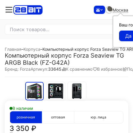
Москва
Ваш г
Главная
–
Корпуса
–
Компьютерный корпус Forza Seaview TG ARG
Компьютерный корпус Forza Seaview TG
ARGB Black (FZ-G42A)
К сравнению
В избранное
По
Бренд: Forza
Артикул:
33645
В наличии
розничная
оптовая
юр. лица
3 350
₽