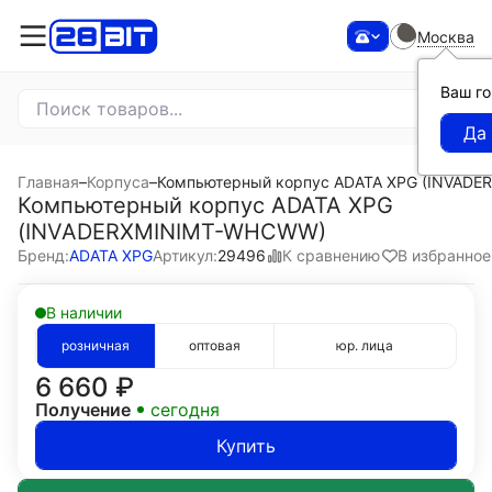
Москва
Ваш г
Главная
–
Корпуса
–
Компьютерный корпус ADATA XPG (INVAD
Компьютерный корпус ADATA XPG
(INVADERXMINIMT-WHCWW)
К сравнению
В избранное
Бренд:
ADATA XPG
Артикул:
29496
В наличии
розничная
оптовая
юр. лица
6 660
₽
Получение
сегодня
Купить