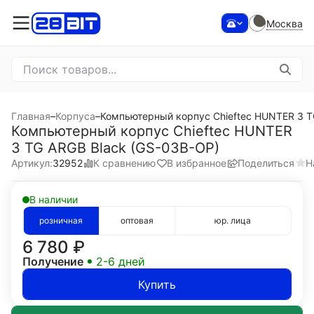
Москва
Главная
–
Корпуса
–
Компьютерный корпус Chieftec HUNTER 3 T
Компьютерный корпус Chieftec HUNTER
3 TG ARGB Black (GS-03B-OP)
К сравнению
В избранное
Поделиться
Н
Артикул:
32952
В наличии
розничная
оптовая
юр. лица
6 780
₽
Получение
2-6 дней
Купить