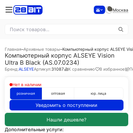
Москва
Главная
–
Архивные товары
–
Компьютерный корпус ALSEYE Vision
Компьютерный корпус ALSEYE Vision
Ultra B Black (AS.07.0234)
К сравнению
В избранное
П
Бренд:
ALSEYE
Артикул:
31087
Нет в наличии
розничная
оптовая
юр. лица
Уведомить о поступлении
Дополнительные услуги: