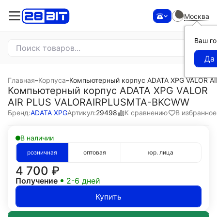
Москва
Ваш г
Главная
–
Корпуса
–
Компьютерный корпус ADATA XPG VALOR 
Компьютерный корпус ADATA XPG VALOR
AIR PLUS VALORAIRPLUSMTA-BKCWW
К сравнению
В избранное
Бренд:
ADATA XPG
Артикул:
29498
В наличии
розничная
оптовая
юр. лица
4 700
₽
Получение
2-6 дней
Купить