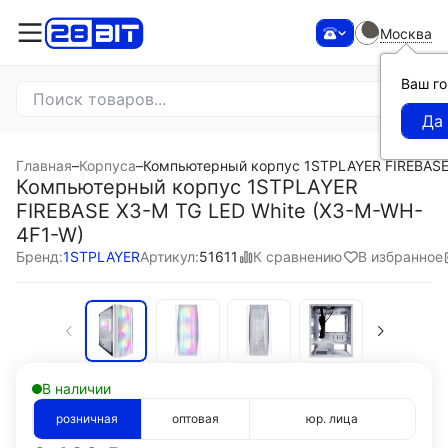
Москва
Ваш г
Главная
–
Корпуса
–
Компьютерный корпус 1STPLAYER FIREBASE
Компьютерный корпус 1STPLAYER
FIREBASE X3-M TG LED White (X3-M-WH-
4F1-W)
К сравнению
В избранное
Бренд:
1STPLAYER
Артикул:
51611
В наличии
розничная
оптовая
юр. лица