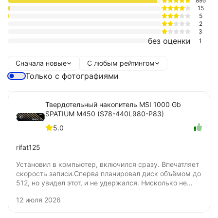
895
15
5
2
3
без оценки
1
Сначала новые
С любым рейтингом
Только с фотографиями
Твердотельный накопитель MSI 1000 Gb
SPATIUM M450 (S78-440L980-P83)
5.0
rifat125
Установил в компьютер, включился сразу. Впечатляет
скорость записи.Сперва планировал диск объёмом до
512, но увидел этот, и не удержался. Нисколько не
жалею о покупке. Цена удовлетворяет. Не понял
12 июля 2026
только, бумажную наклейку нужно удалять для
установки под радиатор? Я удалять не стал.