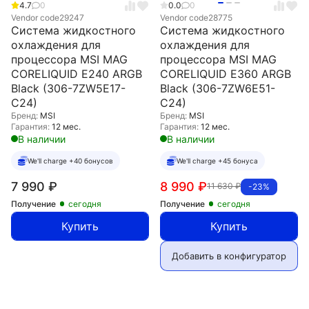
4.7
0
0.0
0
Vendor code
29247
Vendor code
28775
Система жидкостного
Система жидкостного
охлаждения для
охлаждения для
процессора MSI MAG
процессора MSI MAG
CORELIQUID E240 ARGB
CORELIQUID E360 ARGB
Black (306-7ZW5E17-
Black (306-7ZW6E51-
C24)
C24)
Бренд:
MSI
Бренд:
MSI
Гарантия:
12 мес.
Гарантия:
12 мес.
В наличии
В наличии
We'll charge +40 бонусов
We'll charge +45 бонуса
7 990
₽
8 990
₽
11 630
₽
-23%
Получение
сегодня
Получение
сегодня
Купить
Купить
Добавить в конфигуратор