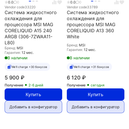
0.0
0
0.0
0
Vendor code
33220
Vendor code
33789
Система жидкостного
Система жидкостного
охлаждения для
охлаждения для
процессора MSI MAG
процессора MSI MAG
CORELIQUID A15 240
CORELIQUID A13 360
ARGB (306-7ZWAA11-
White
L80)
Бренд:
MSI
Бренд:
MSI
Гарантия:
12 мес.
Гарантия:
12 мес.
В наличии
В наличии
We'll charge +30 бонусов
We'll charge +31 бонусов
5 900
₽
6 120
₽
Получение
2-6 дней
Получение
сегодня
Купить
Купить
Добавить в конфигуратор
Добавить в конфигуратор