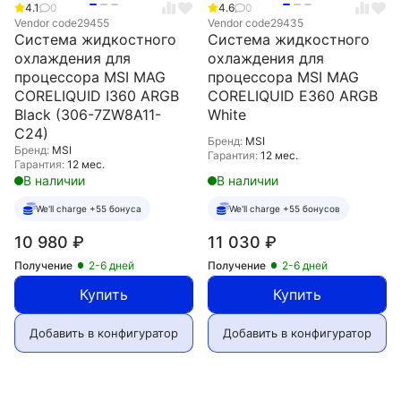
4.1
0
4.6
0
Vendor code
29455
Vendor code
29435
Система жидкостного
Система жидкостного
охлаждения для
охлаждения для
процессора MSI MAG
процессора MSI MAG
CORELIQUID I360 ARGB
CORELIQUID E360 ARGB
Black (306-7ZW8A11-
White
C24)
Бренд:
MSI
Бренд:
MSI
Гарантия:
12 мес.
Гарантия:
12 мес.
В наличии
В наличии
We'll charge +55 бонуса
We'll charge +55 бонусов
10 980
₽
11 030
₽
Получение
2-6 дней
Получение
2-6 дней
Купить
Купить
Добавить в конфигуратор
Добавить в конфигуратор