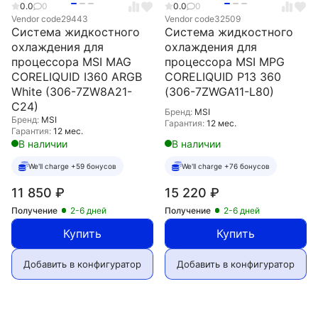
0.0
0
0.0
0
Vendor code
29443
Vendor code
32509
Система жидкостного
Система жидкостного
охлаждения для
охлаждения для
процессора MSI MAG
процессора MSI MPG
CORELIQUID I360 ARGB
CORELIQUID P13 360
White (306-7ZW8A21-
(306-7ZWGA11-L80)
C24)
Бренд:
MSI
Бренд:
MSI
Гарантия:
12 мес.
Гарантия:
12 мес.
В наличии
В наличии
We'll charge +59 бонусов
We'll charge +76 бонусов
11 850
₽
15 220
₽
Получение
2-6 дней
Получение
2-6 дней
Купить
Купить
Добавить в конфигуратор
Добавить в конфигуратор