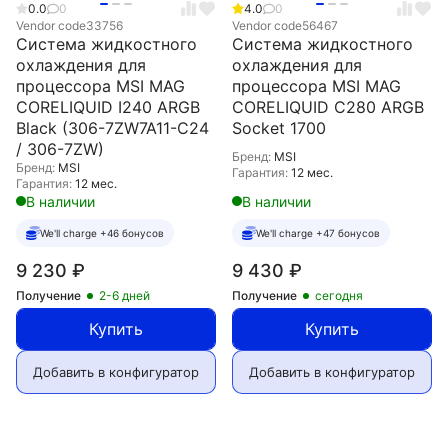
0.0
0
4.0
0
Vendor code
33756
Vendor code
56467
Система жидкостного
Система жидкостного
охлаждения для
охлаждения для
процессора MSI MAG
процессора MSI MAG
CORELIQUID I240 ARGB
CORELIQUID C280 ARGB
Black (306-7ZW7A11-C24
Socket 1700
/ 306-7ZW)
Бренд:
MSI
Бренд:
MSI
Гарантия:
12 мес.
Гарантия:
12 мес.
В наличии
В наличии
We'll charge +46 бонусов
We'll charge +47 бонусов
9 230
₽
9 430
₽
Получение
2-6 дней
Получение
сегодня
Купить
Купить
Добавить в конфигуратор
Добавить в конфигуратор