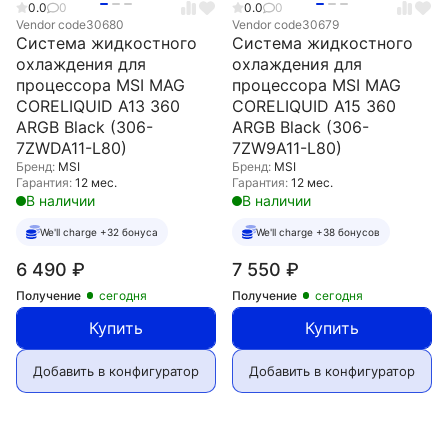
0.0
0
0.0
0
Vendor code
30680
Vendor code
30679
Система жидкостного
Система жидкостного
охлаждения для
охлаждения для
процессора MSI MAG
процессора MSI MAG
CORELIQUID A13 360
CORELIQUID A15 360
ARGB Black (306-
ARGB Black (306-
7ZWDA11-L80)
7ZW9A11-L80)
Бренд:
MSI
Бренд:
MSI
Гарантия:
12 мес.
Гарантия:
12 мес.
В наличии
В наличии
We'll charge +32 бонуса
We'll charge +38 бонусов
6 490
₽
7 550
₽
Получение
сегодня
Получение
сегодня
Купить
Купить
Добавить в конфигуратор
Добавить в конфигуратор