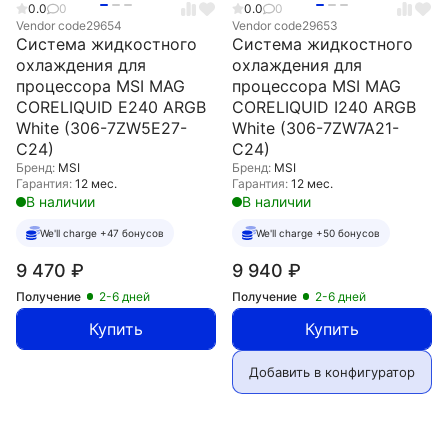
0.0
0
0.0
0
Vendor code
29654
Vendor code
29653
Система жидкостного
Система жидкостного
охлаждения для
охлаждения для
процессора MSI MAG
процессора MSI MAG
CORELIQUID E240 ARGB
CORELIQUID I240 ARGB
White (306-7ZW5E27-
White (306-7ZW7A21-
C24)
C24)
Бренд:
MSI
Бренд:
MSI
Гарантия:
12 мес.
Гарантия:
12 мес.
В наличии
В наличии
We'll charge +47 бонусов
We'll charge +50 бонусов
9 470
₽
9 940
₽
Получение
2-6 дней
Получение
2-6 дней
Купить
Купить
Добавить в конфигуратор