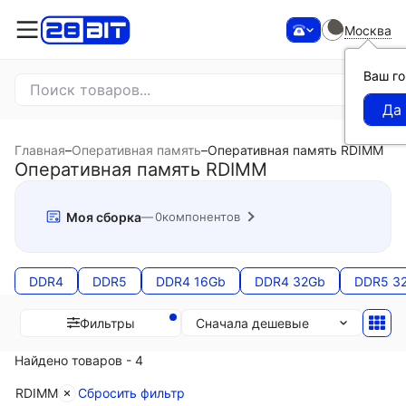
Москва
Ваш г
Главная
–
Оперативная память
–
Оперативная память RDIMM
Оперативная память RDIMM
Моя сборка
0
компонентов
DDR4
DDR5
DDR4 16Gb
DDR4 32Gb
DDR5 3
Сначала дешевые
Фильтры
Найдено товаров - 4
RDIMM
Сбросить фильтр