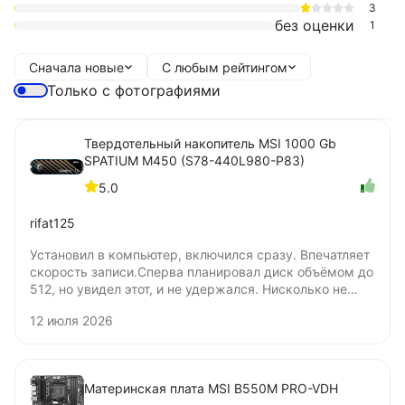
3
без оценки
1
Сначала новые
С любым рейтингом
Только с фотографиями
Твердотельный накопитель MSI 1000 Gb
SPATIUM M450 (S78-440L980-P83)
5.0
rifat125
Установил в компьютер, включился сразу. Впечатляет
скорость записи.Сперва планировал диск объёмом до
512, но увидел этот, и не удержался. Нисколько не
жалею о покупке. Цена удовлетворяет. Не понял
12 июля 2026
только, бумажную наклейку нужно удалять для
установки под радиатор? Я удалять не стал.
Материнская плата MSI B550M PRO-VDH