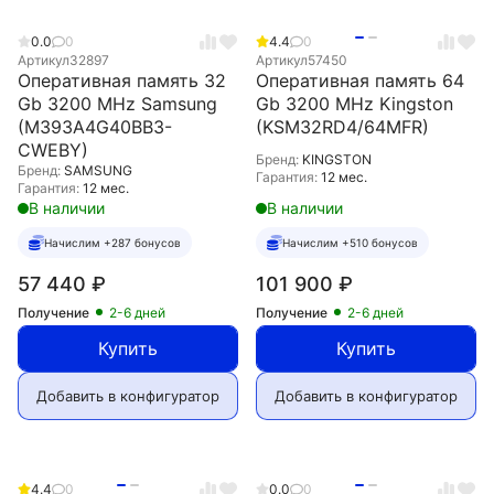
0.0
0
4.4
0
Артикул
32897
Артикул
57450
Оперативная память 32
Оперативная память 64
Gb 3200 MHz Samsung
Gb 3200 MHz Kingston
(M393A4G40BB3-
(KSM32RD4/64MFR)
CWEBY)
Бренд:
KINGSTON
Бренд:
SAMSUNG
Гарантия:
12 мес.
Гарантия:
12 мес.
В наличии
В наличии
Начислим +287 бонусов
Начислим +510 бонусов
57 440
₽
101 900
₽
Получение
2-6 дней
Получение
2-6 дней
Купить
Купить
Добавить в конфигуратор
Добавить в конфигуратор
4.4
0
0.0
0