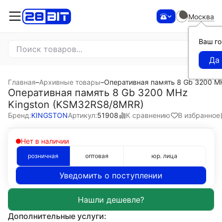
Москва
Ваш г
Главная
–
Архивные товары
–
Оперативная память 8 Gb 3200 M
Оперативная память 8 Gb 3200 MHz
Kingston (KSM32RS8/8MRR)
К сравнению
В избранное
Бренд:
KINGSTON
Артикул:
51908
Нет в наличии
розничная
оптовая
юр. лица
Уведомить о поступлении
Дополнительные услуги: